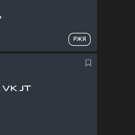
в
РЖЯ
 VK JT