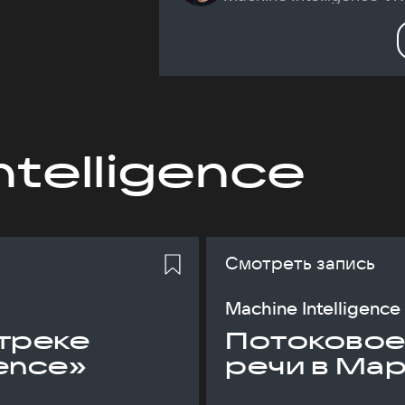
ntelligence
Смотреть запись
Machine Intelligence
треке
Потоковое
gence»
речи в Ма