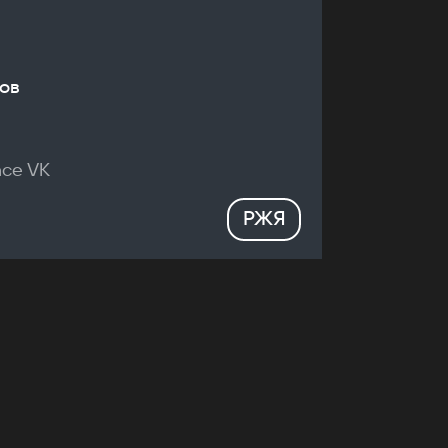
ов
nce VK
РЖЯ