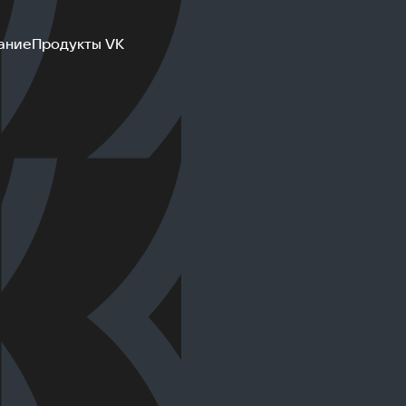
ание
Продукты VK