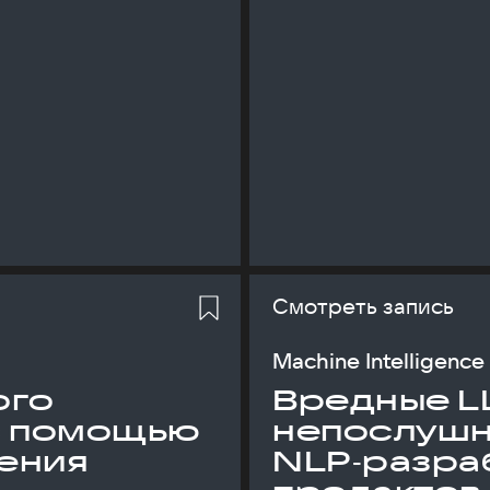
Смотреть запись
Machine Intelligence
ого
Вредные L
с помощью
непослуш
ения
NLP‑разраб