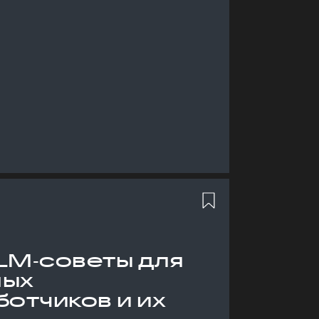
LM‑советы для
ных
отчиков и их