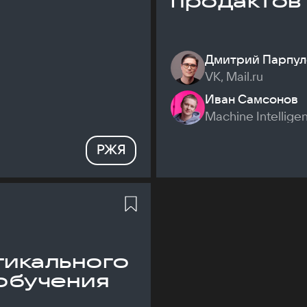
продактов
Дмитрий Парпул
VK, Mail.ru
Иван Самсонов
Machine Intellige
РЖЯ
икального
обучения