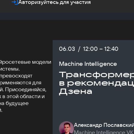
Авторизуйтесь для участия
Дата:
06.03
/
Начало:
12:00
–
Конец:
12:40
ейросетевые модели
Machine Intelligence
истемы.
Трансформе
превосходят
в рекомендац
применяются для
й. Присоединяйся,
Дзена
 в этой области и
 на будущее
.
Александр Пославски
Machine Intelligence VK