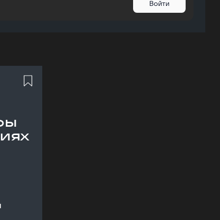
Войти
ры
иях
й