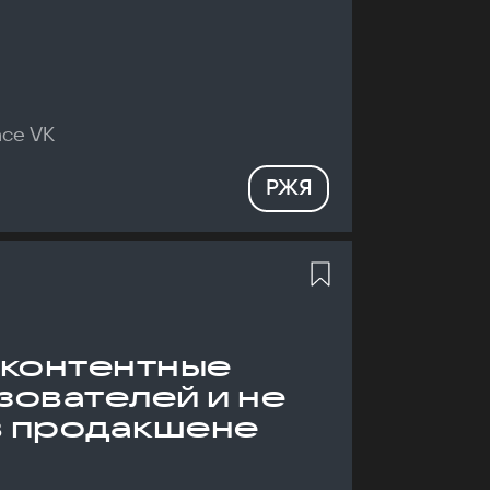
nce VK
РЖЯ
 контентные
зователей и не
в продакшене