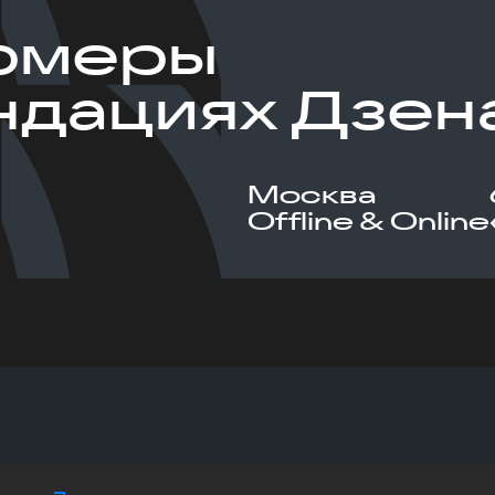
рмеры
ндациях Дзен
Москва
Offline & Online