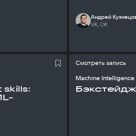
Андрей Кузнецо
VK, ОК
Смотреть запись
Machine Intelligence
skills:
Бэкстейдж
ML-