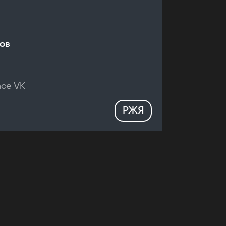
ов
nce VK
РЖЯ