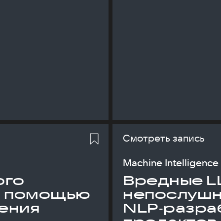
Смотреть запись
Machine Intelligence
ого
Вредные L
с помощью
непослуш
ения
NLP‑разраб