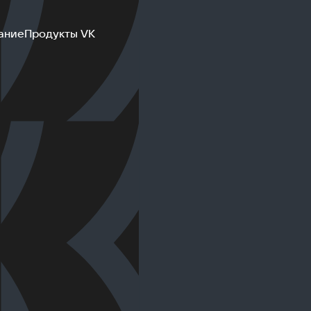
ание
Продукты VK