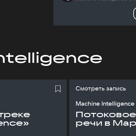
ntelligence
Смотреть запись
Machine Intelligence
треке
Потоковое
gence»
речи в Ма