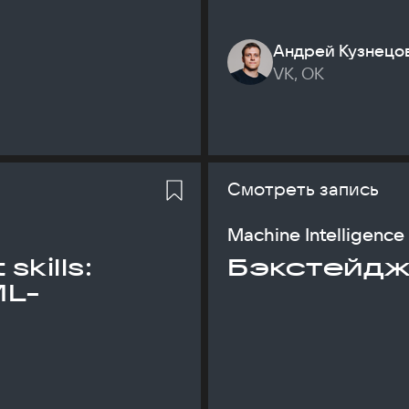
Андрей Кузнецо
VK, ОК
Смотреть запись
Machine Intelligence
skills:
Бэкстейдж
ML-