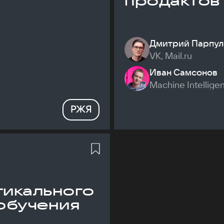
продактов
Дмитрий Парпул
VK, Mail.ru
Иван Самсонов
Machine Intellige
РЖЯ
икального
обучения