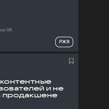
nce VK
РЖЯ
 контентные
зователей и не
в продакшене