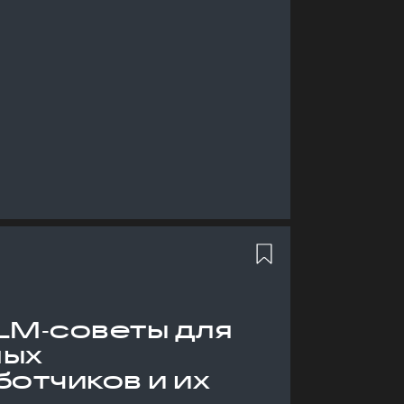
LM‑советы для
ных
отчиков и их