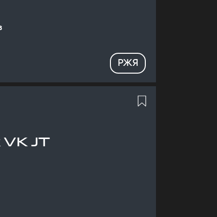
в
РЖЯ
 VK JT