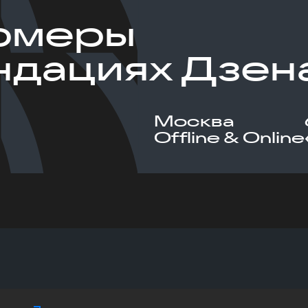
рмеры
ндациях Дзен
Москва
Offline & Online