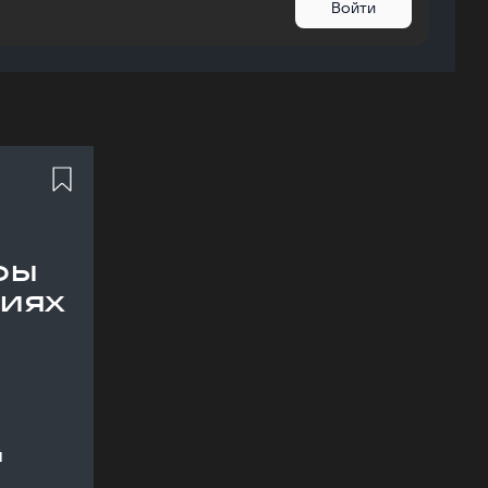
Войти
ры
иях
й