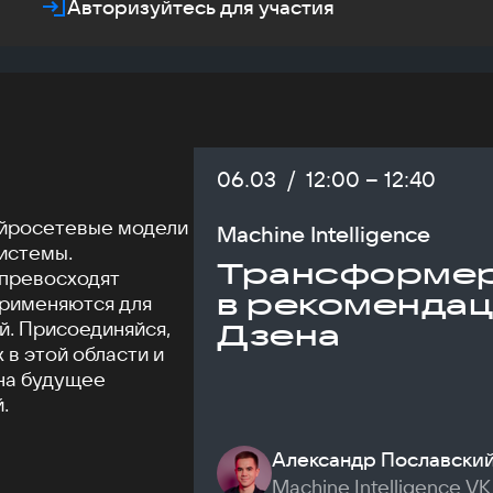
Авторизуйтесь для участия
Дата:
06.03
/
Начало:
12:00
–
Конец:
12:40
ейросетевые модели
Machine Intelligence
истемы.
Трансформе
превосходят
в рекомендац
применяются для
й. Присоединяйся,
Дзена
 в этой области и
 на будущее
.
Александр Пославски
Machine Intelligence VK