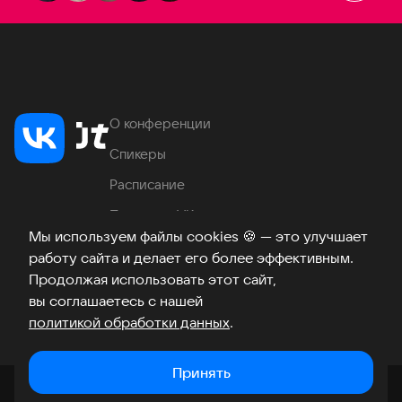
О конференции
Спикеры
Расписание
Продукты VK
Мы используем файлы cookies
🍪
— это улучшает
Место проведения
работу сайта и делает его более эффективным.
Часто задаваемые вопросы
Продолжая использовать этот сайт,
вы соглашаетесь с нашей
политикой обработки данных
.
Телеграм
ВКонтакте
Хабр
Возникли вопросы?
©
2026
Принять
Закрыть