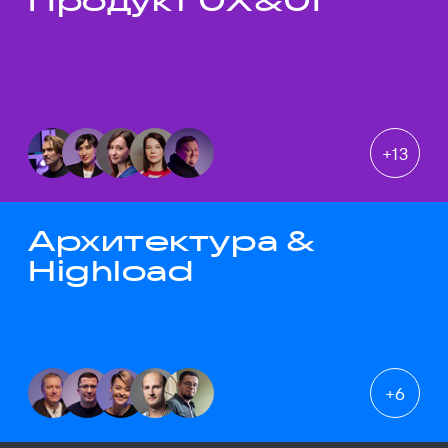
Продукт UX&UI
+
13
Архитектура &
Highload
+
6