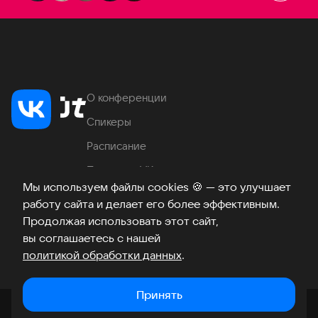
О конференции
Спикеры
Расписание
Продукты VK
Мы используем файлы cookies
🍪
— это улучшает
Место проведения
работу сайта и делает его более эффективным.
Часто задаваемые вопросы
Продолжая использовать этот сайт,
вы соглашаетесь с нашей
политикой обработки данных
.
Телеграм
ВКонтакте
Хабр
Возникли вопросы?
©
2026
Принять
Закрыть