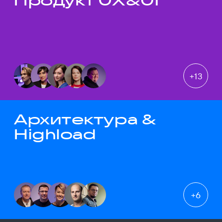
Продукт UX&UI
+
13
Архитектура &
Highload
+
6