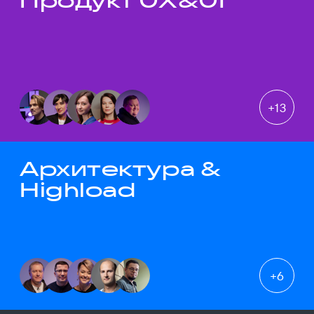
Продукт UX&UI
+
13
Архитектура &
Highload
+
6