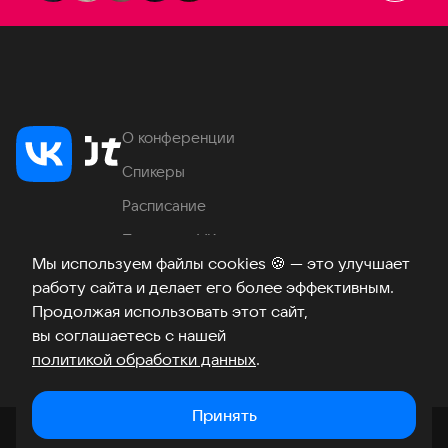
О конференции
Спикеры
Расписание
Продукты VK
Мы используем файлы cookies
🍪
— это улучшает
Место проведения
работу сайта и делает его более эффективным.
Часто задаваемые вопросы
Продолжая использовать этот сайт,
вы соглашаетесь с нашей
политикой обработки данных
.
Телеграм
ВКонтакте
Хабр
Возникли вопросы?
©
2026
Принять
Закрыть