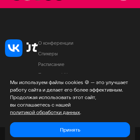
О конференции
Спикеры
Расписание
Продукты VK
Мы используем файлы cookies
🍪
— это улучшает
Место проведения
работу сайта и делает его более эффективным.
Часто задаваемые вопросы
Продолжая использовать этот сайт,
вы соглашаетесь с нашей
политикой обработки данных
.
Телеграм
ВКонтакте
Хабр
Возникли вопросы?
©
2026
Принять
Закрыть