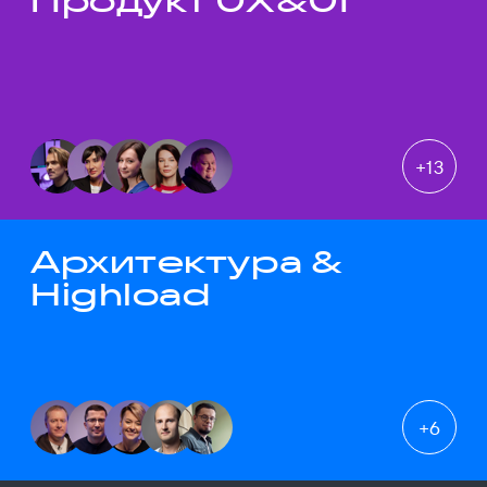
Продукт UX&UI
+
13
Архитектура &
Highload
+
6