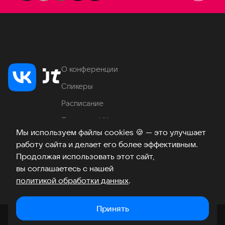
О конференции
Спикеры
Расписание
Продукты VK
Мы используем файлы cookies
🍪
— это улучшает
Место проведения
работу сайта и делает его более эффективным.
Часто задаваемые вопросы
Продолжая использовать этот сайт,
вы соглашаетесь с нашей
политикой обработки данных
.
Телеграм
ВКонтакте
Хабр
Возникли вопросы?
©
2026
Принять
Закрыть