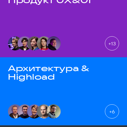
Продукт UX&UI
+
13
Архитектура &
Highload
+
6