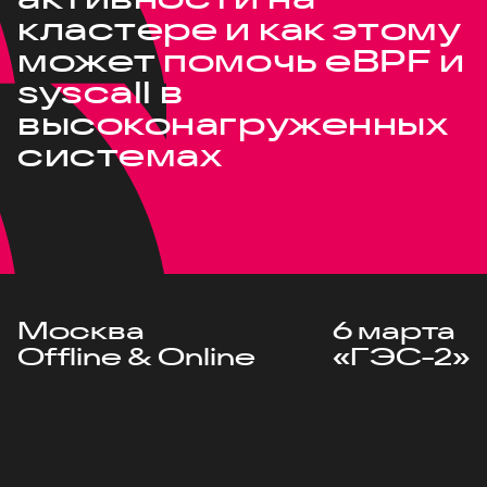
кластере и как этому
может помочь eBPF и
syscall в
высоконагруженных
системах
Москва
6 марта
Offline & Online
«ГЭС-2»