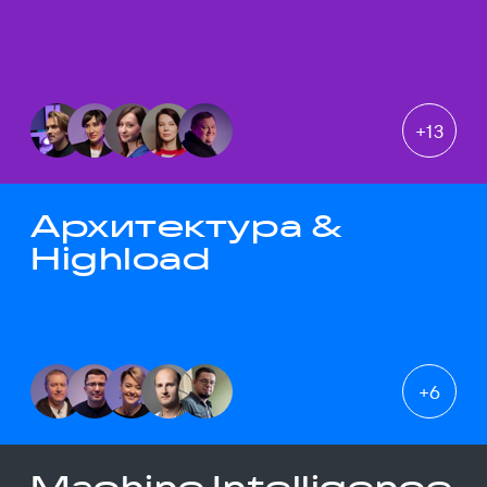
+
13
Архитектура &
Highload
+
6
Machine Intelligence