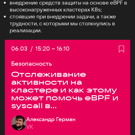
внедрение средств защиты на основе eBPF в
высоконагруженных кластерах K8s;
стоявшие при внедрении задачи, а также
трудности, с которыми мы столкнулись в
реализации.
Дата:
06.03
/
Начало:
15:20
–
Конец:
16:10
Безопасность
Отслеживание
активности на
кластере и как этому
может помочь eBPF и
syscall в
высоконагруженных
Александр Герман
системах
VK