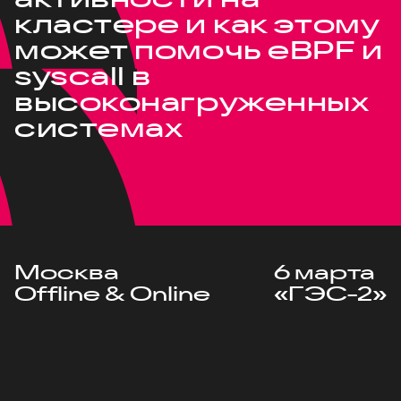
кластере и как этому
может помочь eBPF и
syscall в
высоконагруженных
системах
Москва
6 марта
Offline & Online
«ГЭС-2»