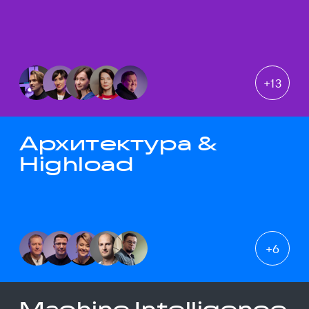
+
13
Архитектура &
Highload
+
6
Machine Intelligence