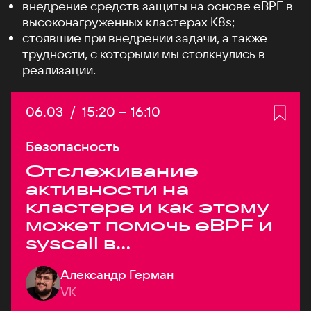
внедрение средств защиты на основе eBPF в
высоконагруженных кластерах K8s;
стоявшие при внедрении задачи, а также
трудности, с которыми мы столкнулись в
реализации.
Дата:
06.03
/
Начало:
15:20
–
Конец:
16:10
Безопасность
Отслеживание
активности на
кластере и как этому
может помочь eBPF и
syscall в
высоконагруженных
Александр Герман
системах
VK