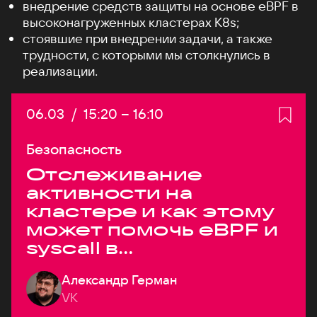
внедрение средств защиты на основе eBPF в
высоконагруженных кластерах K8s;
стоявшие при внедрении задачи, а также
трудности, с которыми мы столкнулись в
реализации.
Дата:
06.03
/
Начало:
15:20
–
Конец:
16:10
Безопасность
Отслеживание
активности на
кластере и как этому
может помочь eBPF и
syscall в
высоконагруженных
Александр Герман
системах
VK