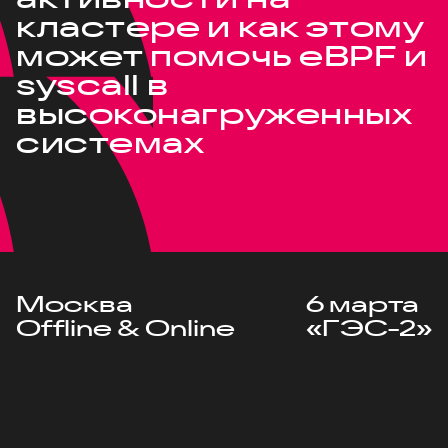
кластере и как этому
может помочь eBPF и
syscall в
высоконагруженных
системах
Москва
6 марта
Offline & Online
«ГЭС-2»