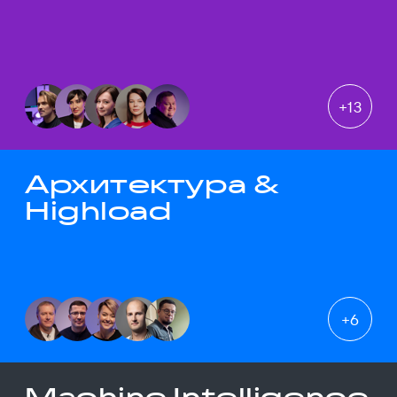
+
13
Архитектура &
Highload
+
6
Machine Intelligence