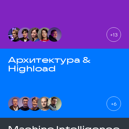
+
13
Архитектура &
Highload
+
6
Machine Intelligence