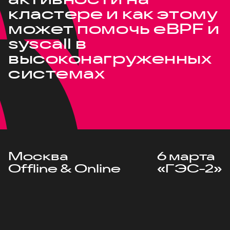
кластере и как этому
может помочь eBPF и
syscall в
высоконагруженных
системах
Москва
6 марта
Offline & Online
«ГЭС-2»