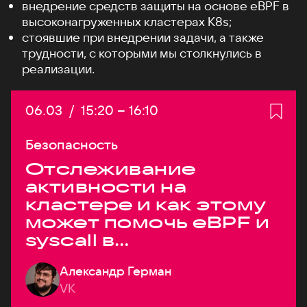
внедрение средств защиты на основе eBPF в
высоконагруженных кластерах K8s;
стоявшие при внедрении задачи, а также
трудности, с которыми мы столкнулись в
реализации.
Дата:
06.03
/
Начало:
15:20
–
Конец:
16:10
Безопасность
Отслеживание
активности на
кластере и как этому
может помочь eBPF и
syscall в
высоконагруженных
Александр Герман
системах
VK