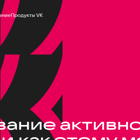
ание
Продукты VK
ание активно
и как этому 