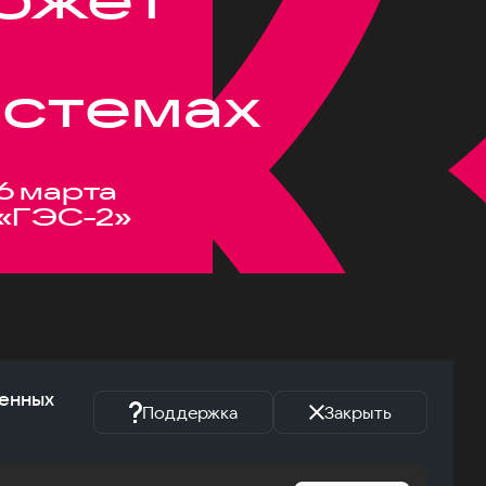
истемах
6 марта
«ГЭС-2»
женных
Поддержка
Закрыть