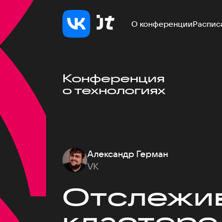
О конференции
Распис
Конференция
о технологиях
Александр Герман
VK
Отслежив
кластере 