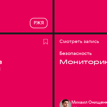
РЖЯ
Смотреть запись
Безопасность
з
Монитори
я
Михаил Онищен