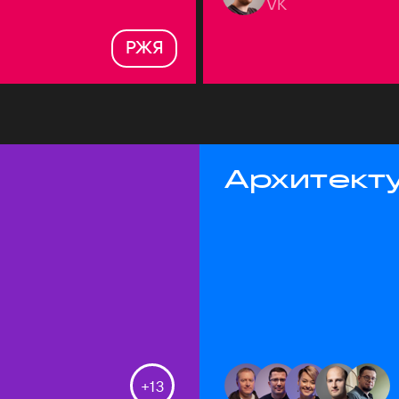
VK
РЖЯ
Архитекту
+
13