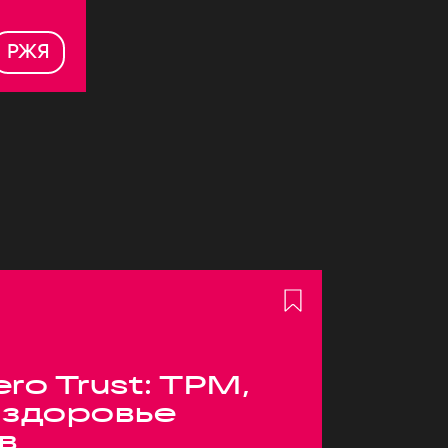
РЖЯ
ero Trust: TPM,
 здоровье
в