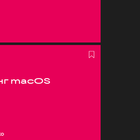
нг macOS
ко