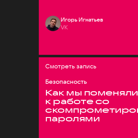
Игорь Игнатьев
VK
Смотреть запись
Безопасность
Как мы поменяли
к работе со
скомпрометиро
паролями