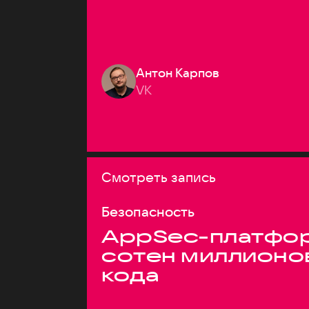
Антон Карпов
VK
Смотреть запись
Безопасность
AppSec-платфор
сотен миллионо
кода