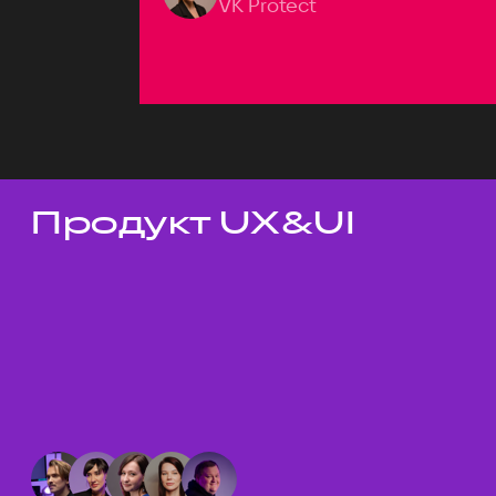
VK Protect
Продукт UX&UI
Темы докладов