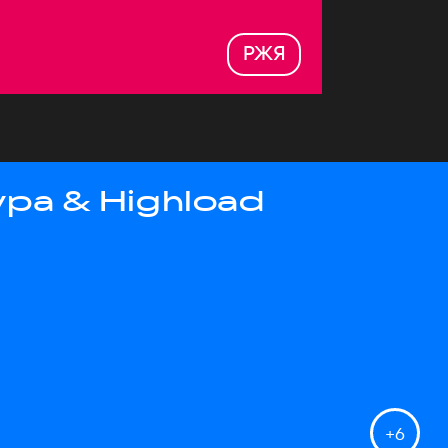
РЖЯ
ра & Highload
+
6