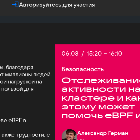
Авторизуйтесь для участия
Дата:
06.03
/
Начало:
15:20
–
Конец:
16:10
ы, благодаря
Безопасность
т миллионы людей.
Отслеживани
ой нагрузкой на
активности н
 пользой для
кластере и ка
этому может
помочь eBPF 
ве eBPF в
syscall в
высоконагру
Александр Герман
также трудности, с