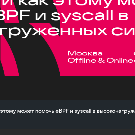
PF и syscall в
груженных с
Москва
Offline & Online
 этому может помочь eBPF и syscall в высоконагру