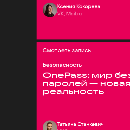
Ксения Кокорева
VK, Mail.ru
Смотреть запись
Безопасность
OnePass: мир бе
паролей — нова
реальность
Татьяна Станкевич