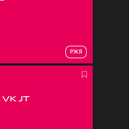
РЖЯ
 VK JT