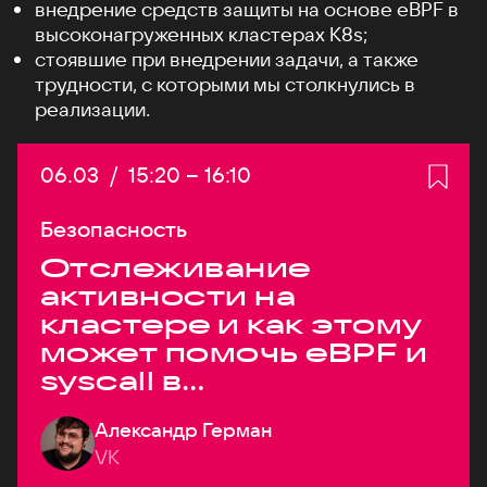
внедрение средств защиты на основе eBPF в
высоконагруженных кластерах K8s;
стоявшие при внедрении задачи, а также
трудности, с которыми мы столкнулись в
реализации.
Дата:
06.03
/
Начало:
15:20
–
Конец:
16:10
Безопасность
Отслеживание
активности на
кластере и как этому
может помочь eBPF и
syscall в
высоконагруженных
Александр Герман
системах
VK