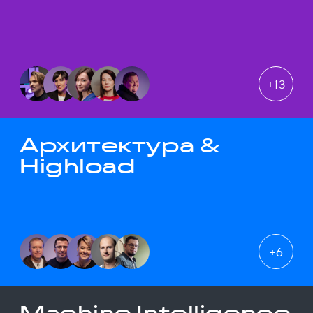
+
13
Архитектура &
Highload
+
6
Machine Intelligence