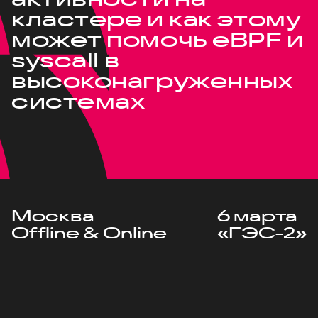
кластере и как этому
может помочь eBPF и
syscall в
высоконагруженных
системах
Москва
6 марта
Offline & Online
«ГЭС-2»