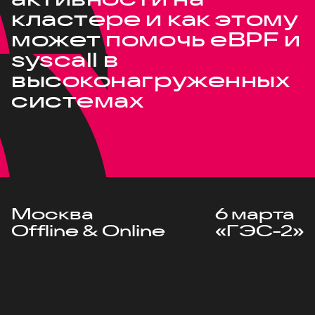
кластере и как этому
может помочь eBPF и
syscall в
высоконагруженных
системах
Москва
6 марта
Offline & Online
«ГЭС-2»