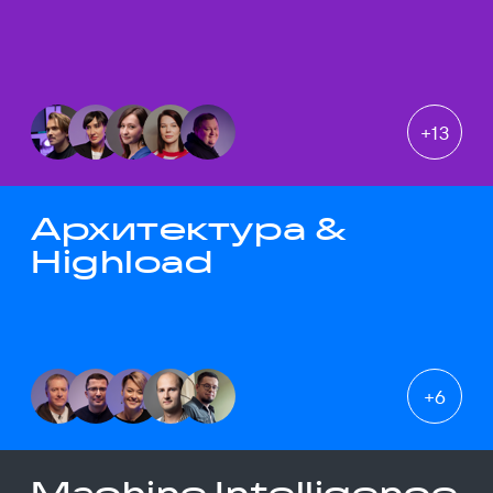
+
13
Архитектура &
Highload
+
6
Machine Intelligence