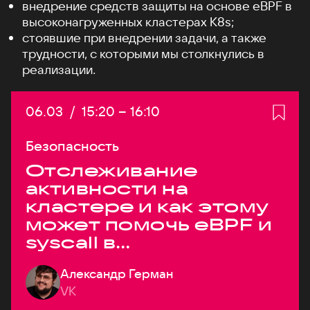
внедрение средств защиты на основе eBPF в
высоконагруженных кластерах K8s;
стоявшие при внедрении задачи, а также
трудности, с которыми мы столкнулись в
реализации.
Дата:
06.03
/
Начало:
15:20
–
Конец:
16:10
Безопасность
Отслеживание
активности на
кластере и как этому
может помочь eBPF и
syscall в
высоконагруженных
Александр Герман
системах
VK