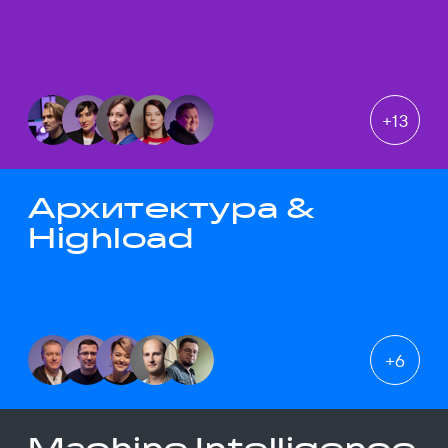
+
13
Архитектура &
Highload
+
6
Machine Intelligence