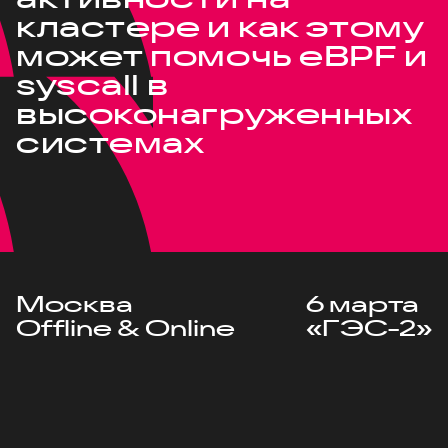
кластере и как этому
может помочь eBPF и
syscall в
высоконагруженных
системах
Москва
6 марта
Offline & Online
«ГЭС-2»