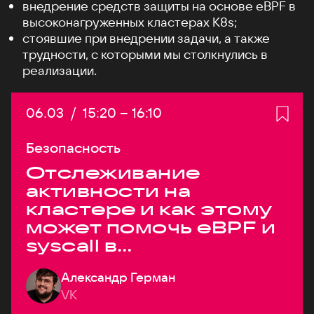
внедрение средств защиты на основе eBPF в
высоконагруженных кластерах K8s;
стоявшие при внедрении задачи, а также
трудности, с которыми мы столкнулись в
реализации.
Дата:
06.03
/
Начало:
15:20
–
Конец:
16:10
Безопасность
Отслеживание
активности на
кластере и как этому
может помочь eBPF и
syscall в
высоконагруженных
Александр Герман
системах
VK