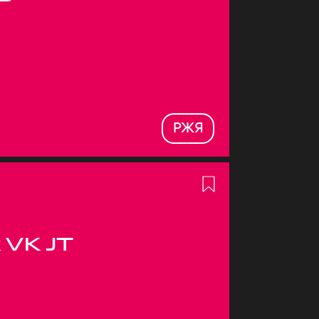
РЖЯ
 VK JT