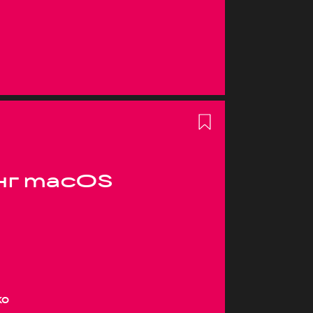
нг macOS
ко