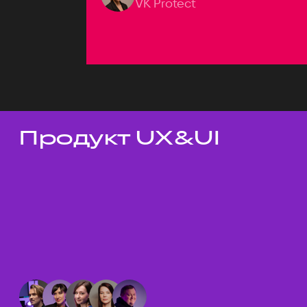
VK Protect
Продукт UX&UI
Темы докладов