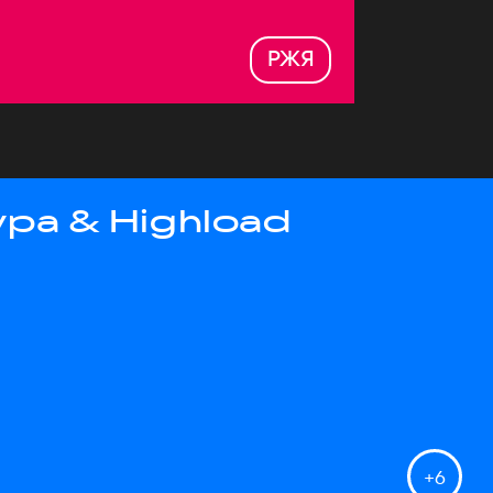
РЖЯ
ра & Highload
+
6