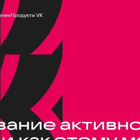
ание
Продукты VK
ание активно
и как этому 