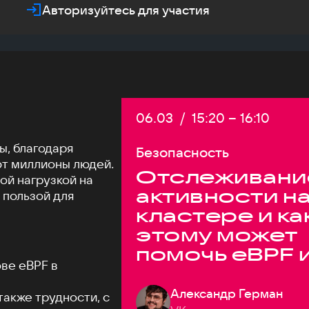
Авторизуйтесь для участия
Дата:
06.03
/
Начало:
15:20
–
Конец:
16:10
ы, благодаря
Безопасность
т миллионы людей.
Отслеживани
ой нагрузкой на
активности н
 пользой для
кластере и ка
этому может
помочь eBPF 
ве eBPF в
syscall в
высоконагру
Александр Герман
также трудности, с