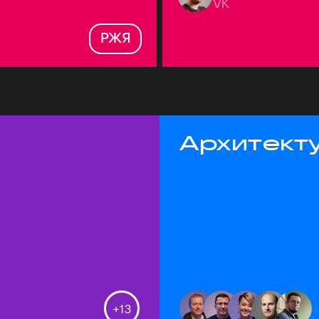
VK
РЖЯ
Архитекту
+
13