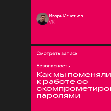
Игорь Игнатьев
VK
Смотреть запись
Безопасность
Как мы поменяли
к работе со
скомпрометиро
паролями