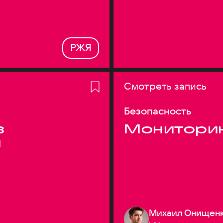
РЖЯ
Смотреть запись
Безопасность
з
Монитори
я
Михаил Онищен