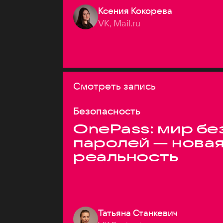
Ксения Кокорева
VK, Mail.ru
Смотреть запись
Безопасность
OnePass: мир бе
паролей — нова
реальность
Татьяна Станкевич