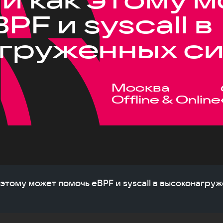
PF и syscall в
груженных с
Москва
Offline & Online
 этому может помочь eBPF и syscall в высоконагру