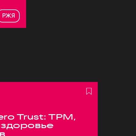
РЖЯ
ero Trust: TPM,
 здоровье
в