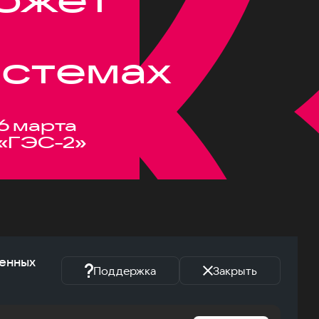
истемах
6 марта
«ГЭС-2»
женных
Поддержка
Закрыть