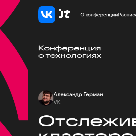
О конференции
Распис
Конференция
о технологиях
Александр Герман
VK
Отслежив
кластере 