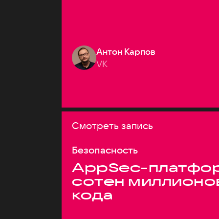
Антон Карпов
VK
Смотреть запись
Безопасность
AppSec-платфор
сотен миллионо
кода