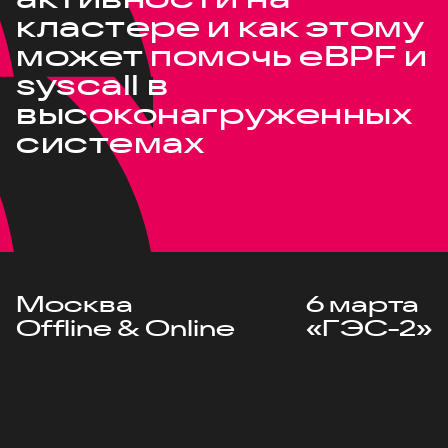
кластере и как этому
может помочь eBPF и
syscall в
высоконагруженных
системах
Москва
6 марта
Offline & Online
«ГЭС-2»