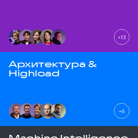
+
13
Архитектура &
Highload
+
6
Machine Intelligence