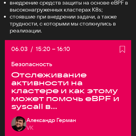
внедрение средств защиты на основе eBPF в
высоконагруженных кластерах K8s;
стоявшие при внедрении задачи, а также
трудности, с которыми мы столкнулись в
реализации.
Дата:
06.03
/
Начало:
15:20
–
Конец:
16:10
Безопасность
Отслеживание
активности на
кластере и как этому
может помочь eBPF и
syscall в
высоконагруженных
Александр Герман
системах
VK