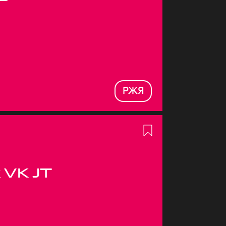
РЖЯ
 VK JT