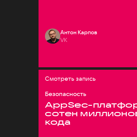
Антон Карпов
VK
Смотреть запись
Безопасность
AppSec-платфор
сотен миллионо
кода