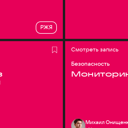
РЖЯ
Смотреть запись
Безопасность
з
Монитори
я
Михаил Онищен