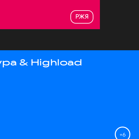
РЖЯ
ра & Highload
+
6