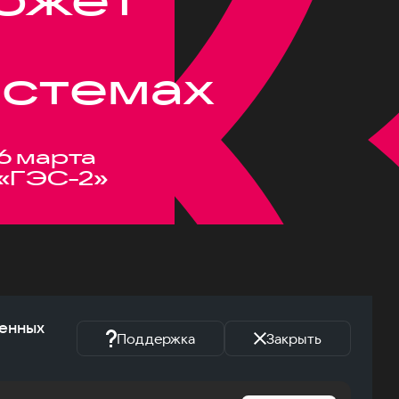
истемах
6 марта
«ГЭС-2»
женных
Поддержка
Закрыть