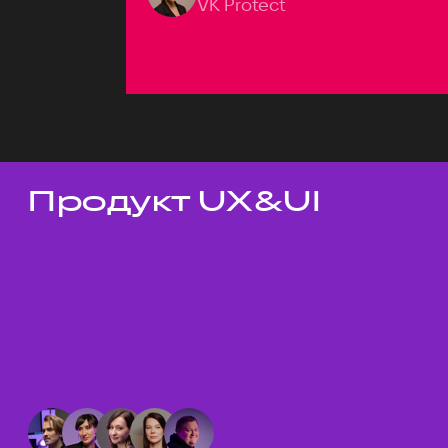
VK Protect
Продукт UX&UI
Темы докладов