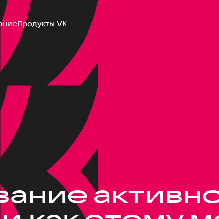
ание
Продукты VK
ание активно
и как этому 