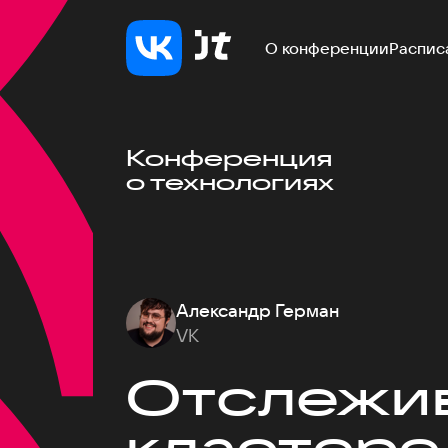
О конференции
Распис
Конференция
о технологиях
Александр Герман
VK
Отслежив
кластере 