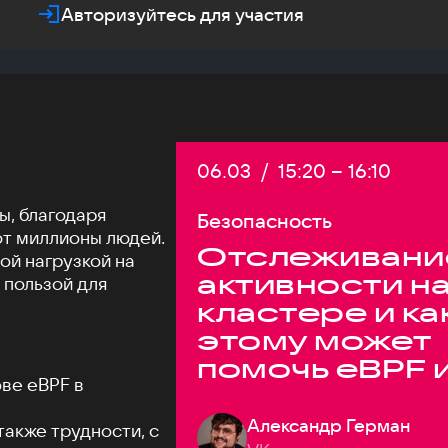
Авторизуйтесь для участия
Дата:
06.03
/
Начало:
15:20
–
Конец:
16:10
ы, благодаря
Безопасность
т миллионы людей.
Отслеживани
ой нагрузкой на
активности н
 пользой для
кластере и ка
этому может
помочь eBPF 
ве eBPF в
syscall в
высоконагру
Александр Герман
также трудности, с