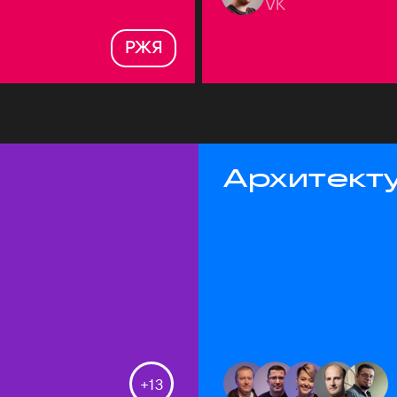
VK
РЖЯ
Архитекту
+
13