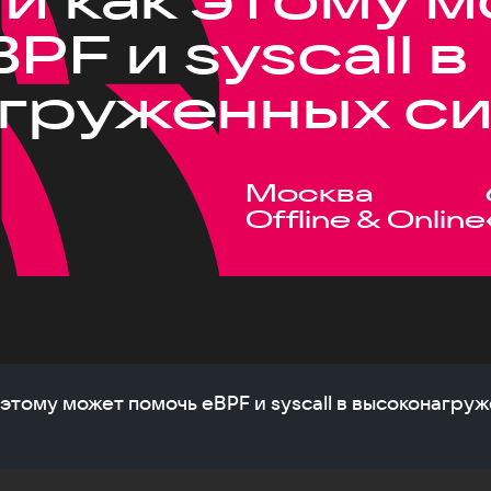
PF и syscall в
груженных с
Москва
Offline & Online
 этому может помочь eBPF и syscall в высоконагру