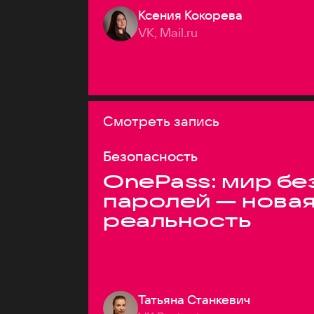
Ксения Кокорева
VK, Mail.ru
Смотреть запись
Безопасность
OnePass: мир бе
паролей — нова
реальность
Татьяна Станкевич