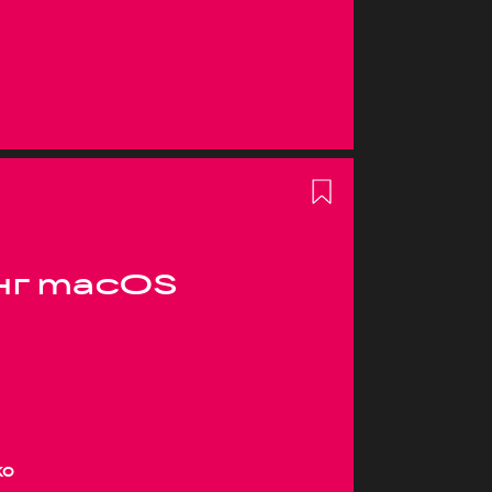
нг macOS
ко