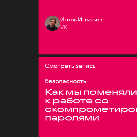
Игорь Игнатьев
VK
Смотреть запись
Безопасность
Как мы поменяли
к работе со
скомпрометиро
паролями