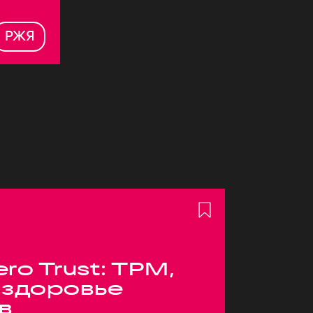
РЖЯ
ero Trust: TPM,
 здоровье
в