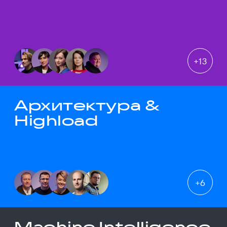
+
13
Архитектура &
Highload
+
6
Machine Intelligence