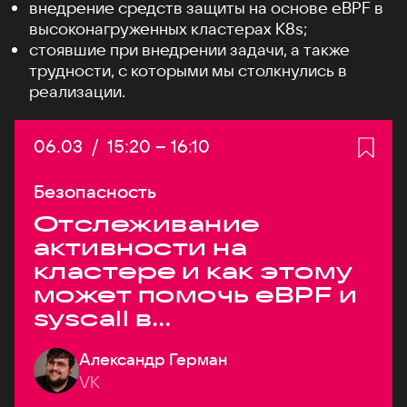
внедрение средств защиты на основе eBPF в
высоконагруженных кластерах K8s;
стоявшие при внедрении задачи, а также
трудности, с которыми мы столкнулись в
реализации.
Дата:
06.03
/
Начало:
15:20
–
Конец:
16:10
Безопасность
Отслеживание
активности на
кластере и как этому
может помочь eBPF и
syscall в
высоконагруженных
Александр Герман
системах
VK