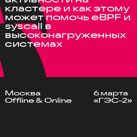
кластере и как этому
может помочь eBPF и
syscall в
высоконагруженных
системах
Москва
6 марта
Offline & Online
«ГЭС-2»