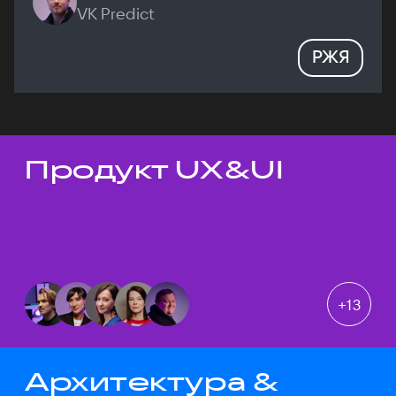
VK Predict
РЖЯ
Продукт UX&UI
Темы докладов
+
13
Архитектура &