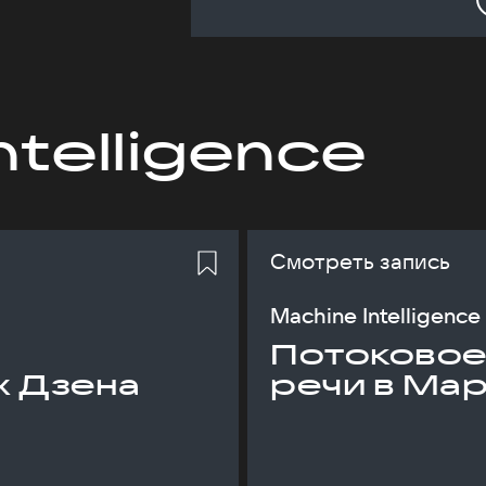
ntelligence
Смотреть запись
Machine Intelligence
Потоковое
х Дзена
речи в Ма