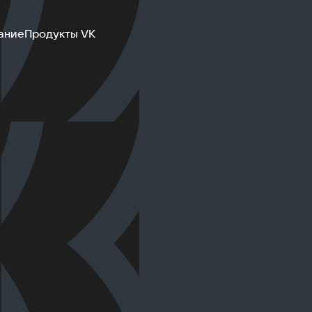
ание
Продукты VK