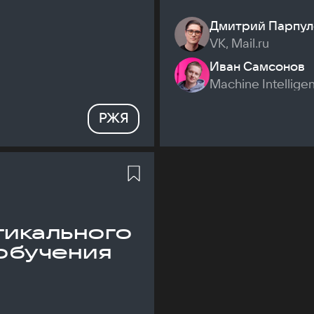
Дмитрий Парпул
VK, Mail.ru
Иван Самсонов
Machine Intellige
РЖЯ
икального
обучения