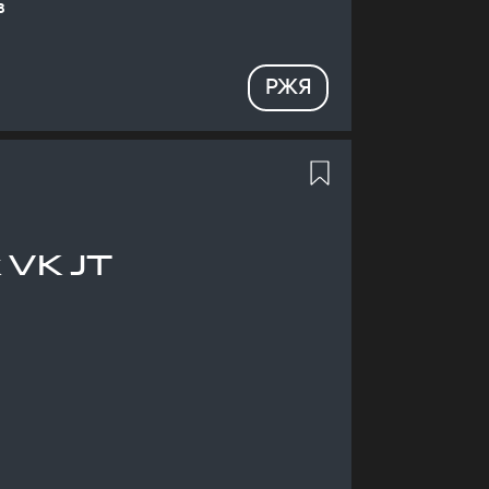
в
РЖЯ
 VK JT