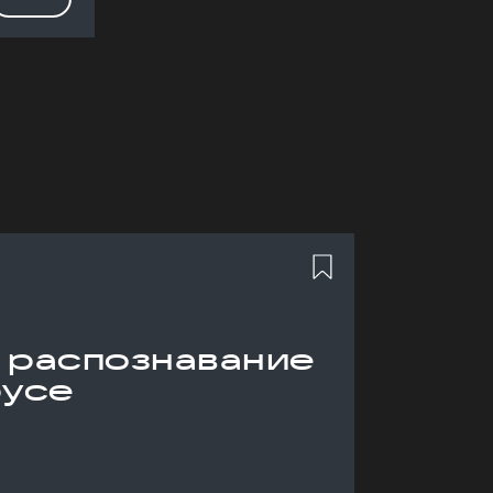
 распознавание
русе