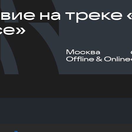
вие на треке 
ce»
Москва
Offline & Online