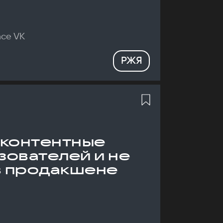
nce VK
РЖЯ
 контентные
зователей и не
в продакшене