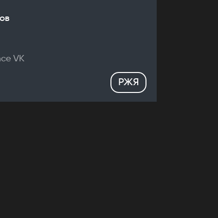
ов
nce VK
РЖЯ