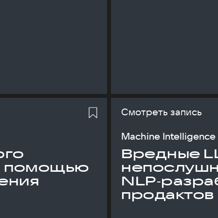
Смотреть запись
Machine Intelligence
ого
Вредные L
с помощью
непослуш
ения
NLP‑разраб
продактов