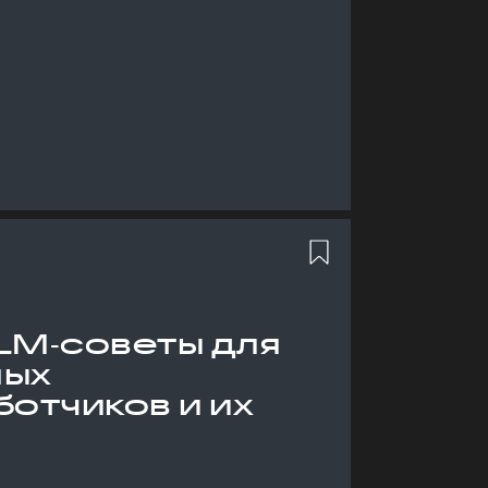
LM‑советы для
ных
отчиков и их