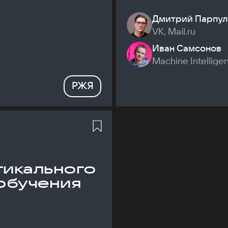
Дмитрий Парпул
VK, Mail.ru
Иван Самсонов
Machine Intellige
РЖЯ
икального
обучения