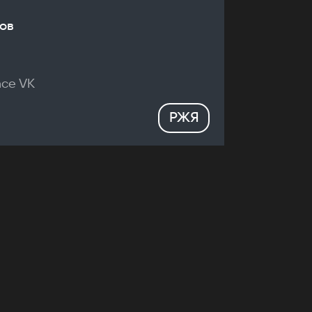
ов
nce VK
РЖЯ