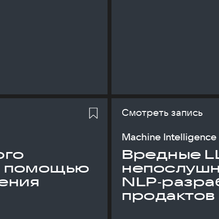
Смотреть запись
Machine Intelligence
ого
Вредные L
с помощью
непослуш
ения
NLP‑разраб
продактов