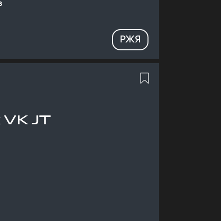
в
РЖЯ
 VK JT