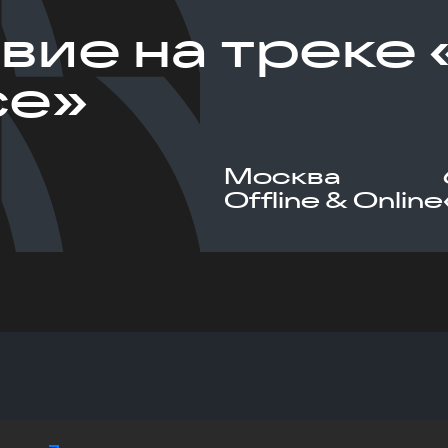
вие на треке 
ce»
Москва
Offline & Online