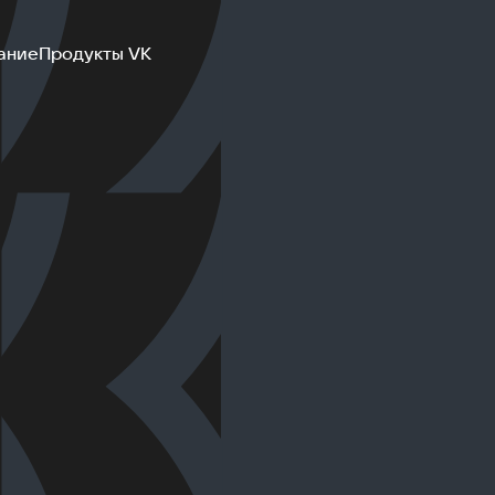
ание
Продукты VK