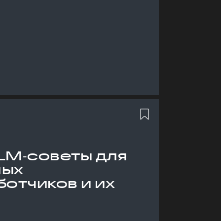
LM‑советы для
ных
отчиков и их