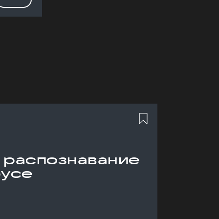
 распознавание
русе