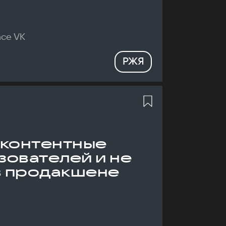
nce VK
РЖЯ
 контентные
зователей и не
в продакшене