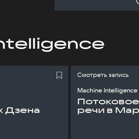
ntelligence
Смотреть запись
Machine Intelligence
Потоковое
х Дзена
речи в Ма