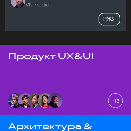
VK Predict
РЖЯ
Продукт UX&UI
Темы докладов
+
13
Архитектура &