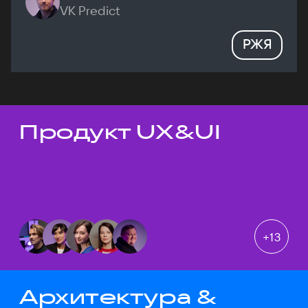
VK Predict
РЖЯ
Продукт UX&UI
Темы докладов
+
13
Архитектура &