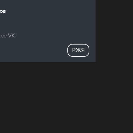
ов
nce VK
РЖЯ