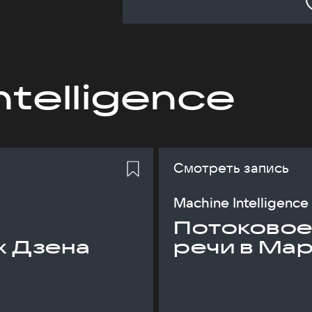
ntelligence
Смотреть запись
Machine Intelligence
Потоковое
х Дзена
речи в Ма