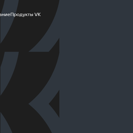
ание
Продукты VK