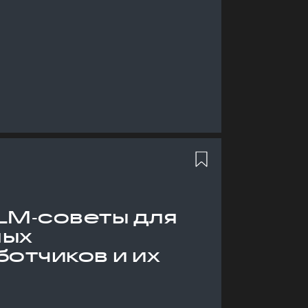
LM‑советы для
ных
отчиков и их