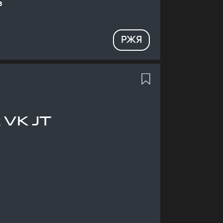
в
РЖЯ
 VK JT