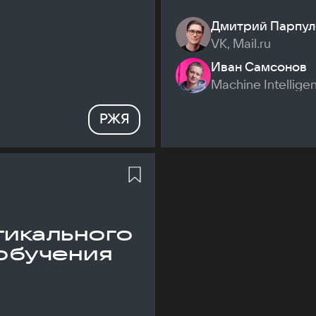
Дмитрий Парпул
VK, Mail.ru
Иван Самсонов
Machine Intellige
РЖЯ
икального
обучения