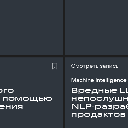
Смотреть запись
Machine Intelligence
ого
Вредные L
с помощью
непослуш
ения
NLP‑разраб
продактов