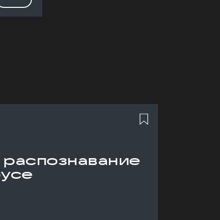
 распознавание
русе