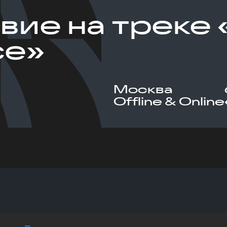
вие на треке 
ce»
Москва
Offline & Online