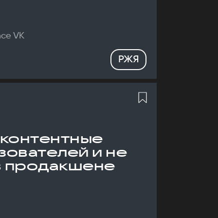
nce VK
РЖЯ
 контентные
зователей и не
в продакшене