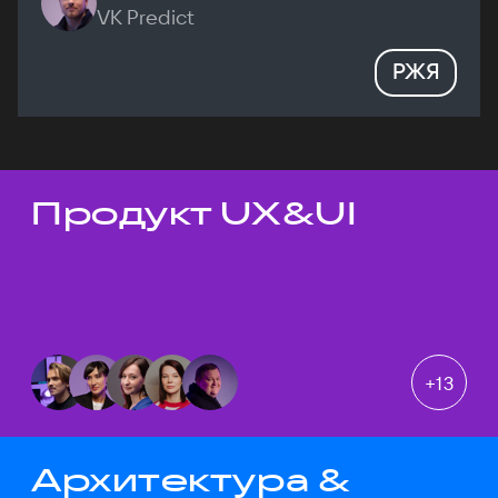
VK Predict
РЖЯ
Продукт UX&UI
Темы докладов
+
13
Архитектура &