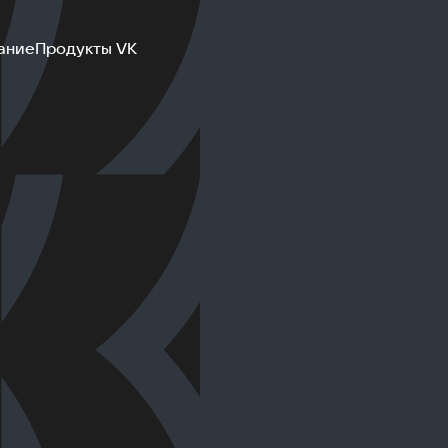
ание
Продукты VK