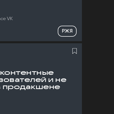
nce VK
РЖЯ
 контентные
зователей и не
в продакшене