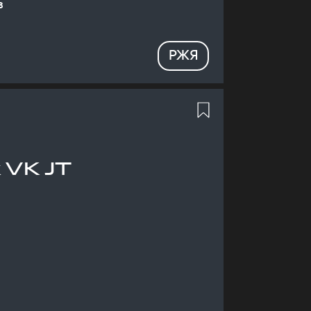
в
РЖЯ
 VK JT