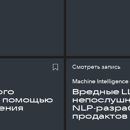
Смотреть запись
Machine Intelligence
ого
Вредные L
с помощью
непослуш
ения
NLP‑разраб
продактов