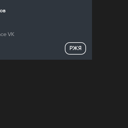
ов
nce VK
РЖЯ