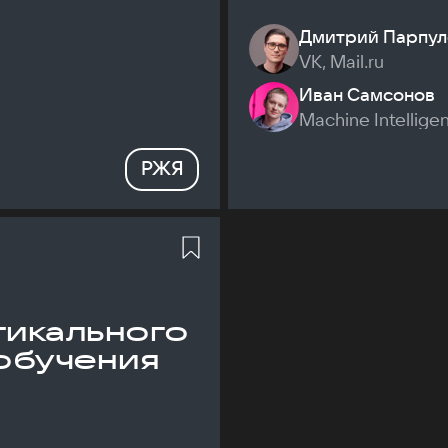
Дмитрий Парпул
VK, Mail.ru
Иван Самсонов
Machine Intellige
РЖЯ
икального
обучения