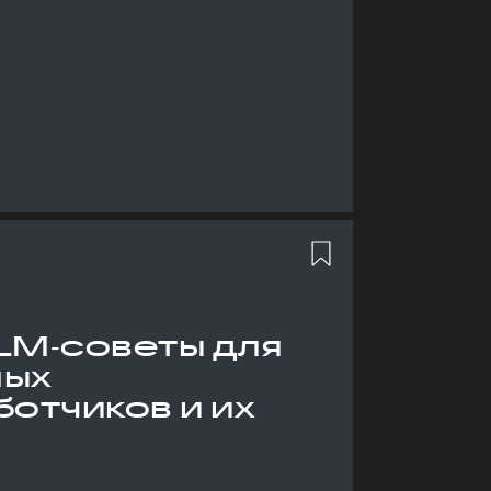
LM‑советы для
ных
отчиков и их