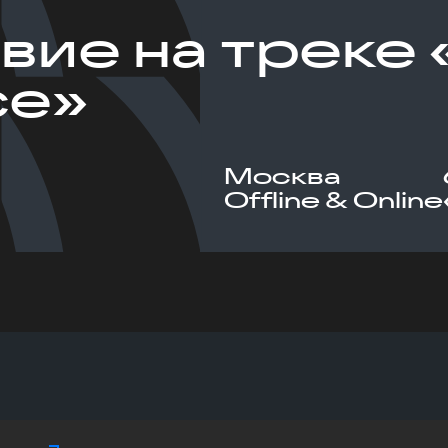
вие на треке 
ce»
Москва
Offline & Online