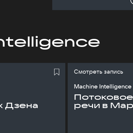
ntelligence
Смотреть запись
Machine Intelligence
Потоковое
х Дзена
речи в Ма