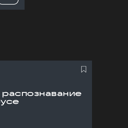
 распознавание
русе