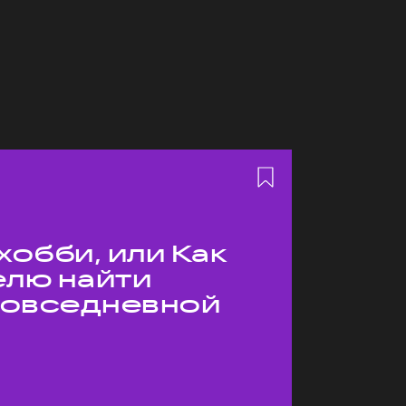
хобби, или Как
елю найти
 повседневной