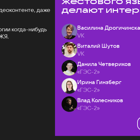
жестового яз
делают интер
деоконтенте, даже
доступнее
Василина Дрогичинск
огии когда-нибудь
VK
ЖЯ.
Виталий Шутов
VK
Данила Четвериков
«ГЭС-2»
Ирина Гинзберг
«ГЭС-2»
Влад Колесников
«ГЭС-2»