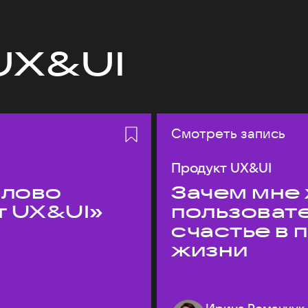
UX&UI
Смотреть запись
Продукт UX&UI
слово
Зачем мне 
т UX&UI»
пользоват
счастье в
жизни