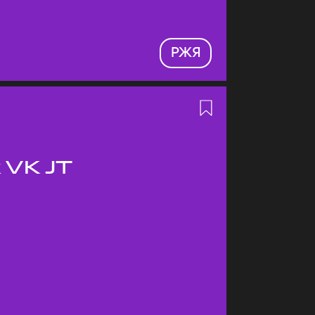
РЖЯ
 VK JT