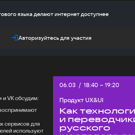
тового языка делают интернет доступнее
Авторизуйтесь для участия
Дата:
06.03
/
Начало:
18:40
–
Конец:
19:20
 и VK обсудим:
Продукт UX&UI
Как технолог
 воспринимают
и переводчик
х сервисов для
русского
телей используют