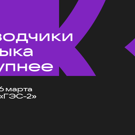
водчики
зыка
упнее
6 марта
«ГЭС-2»