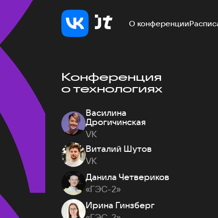
О конференции
Распис
Конференция
о технологиях
Василина
Дрогичинская
VK
Виталий Шутов
VK
Данила Четвериков
«ГЭС-2»
Ирина Гинзберг
«ГЭС-2»