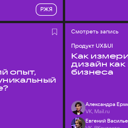
РЖЯ
Смотреть запись
Продукт UX&UI
Как измери
дизайн как
й опыт,
бизнеса
уникальный
е?
Александра Ерм
VK, Mail.ru
Евгений Василь
VK, ВКонтакте