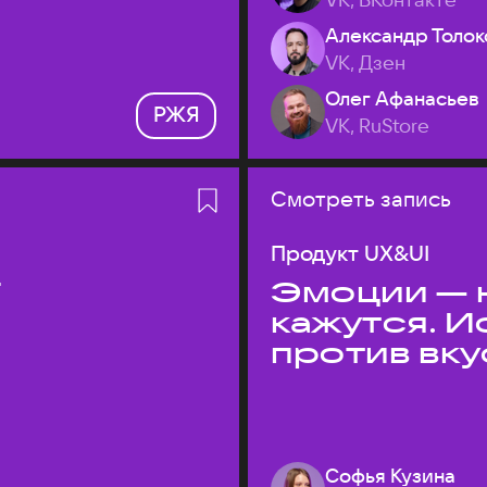
Александр Толок
VK, Дзен
Олег Афанасьев
РЖЯ
VK, RuStore
Смотреть запись
Продукт UX&UI
T
Эмоции — н
кажутся. 
против вк
Софья Кузина