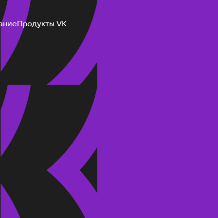
ание
Продукты VK