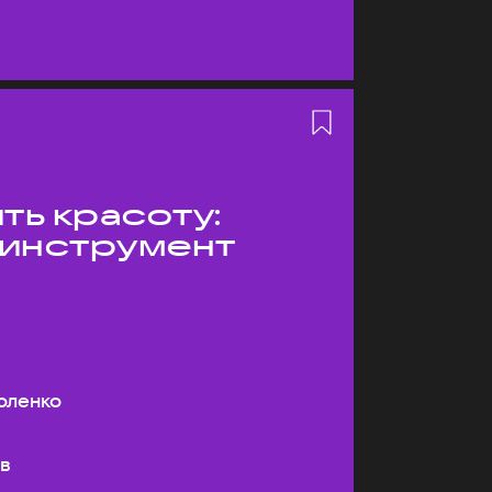
ть красоту:
 инструмент
оленко
ев