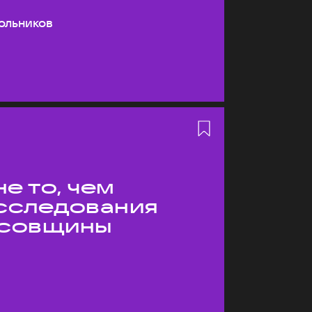
ольников
е то, чем
Исследования
усовщины