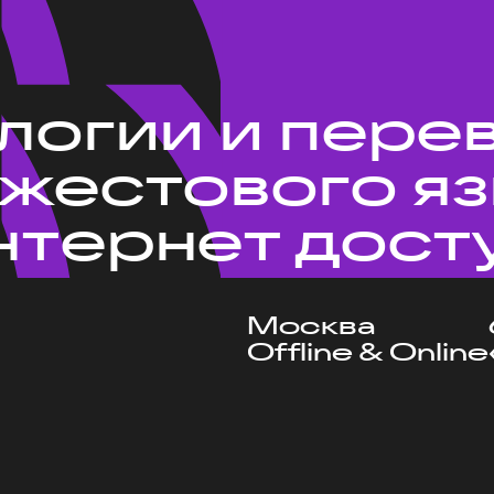
ологии и пере
 жестового я
нтернет дост
Москва
Offline & Online