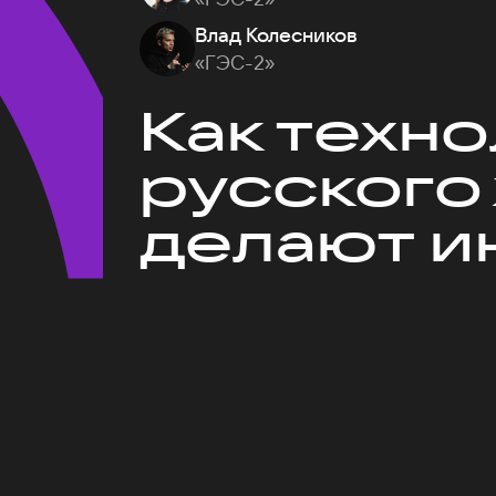
Влад Колесников
«ГЭС-2»
Как техн
русского
делают и