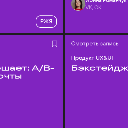
Ирина Романчук
VK, ОК
РЖЯ
Смотреть запись
Продукт UX&UI
шает: A/B-
Бэкстейдж
очты