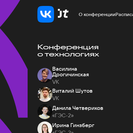
О конференции
Распис
Конференция
о технологиях
Василина
Дрогичинская
VK
Виталий Шутов
VK
Данила Четвериков
«ГЭС-2»
Ирина Гинзберг
«ГЭС-2»