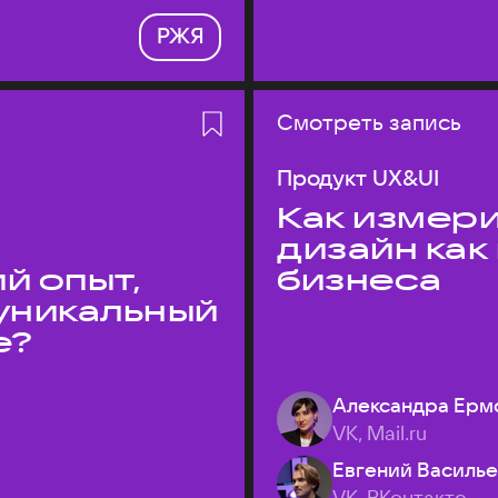
РЖЯ
Смотреть запись
Продукт UX&UI
Как измери
дизайн как
й опыт,
бизнеса
уникальный
е?
Александра Ерм
VK, Mail.ru
Евгений Василь
VK, ВКонтакте