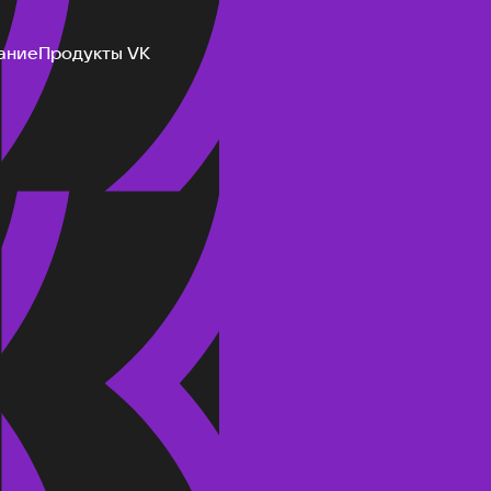
ание
Продукты VK