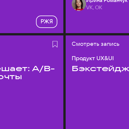
Ирина Романчук
VK, ОК
РЖЯ
Смотреть запись
Продукт UX&UI
шает: A/B-
Бэкстейдж
очты