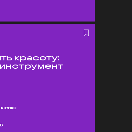
ть красоту:
 инструмент
оленко
ев