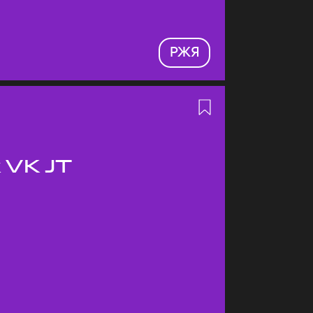
РЖЯ
 VK JT