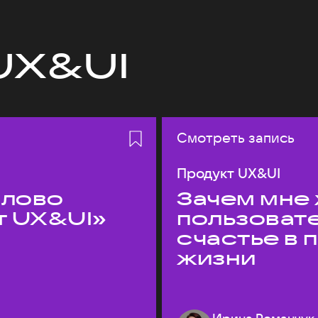
UX&UI
Смотреть запись
Продукт UX&UI
слово
Зачем мне 
т UX&UI»
пользоват
счастье в
жизни