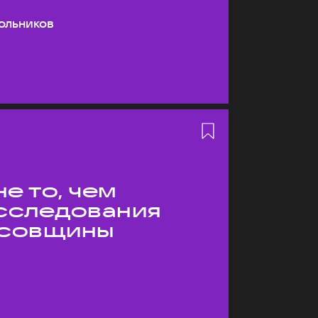
ольников
е то, чем
Исследования
усовщины