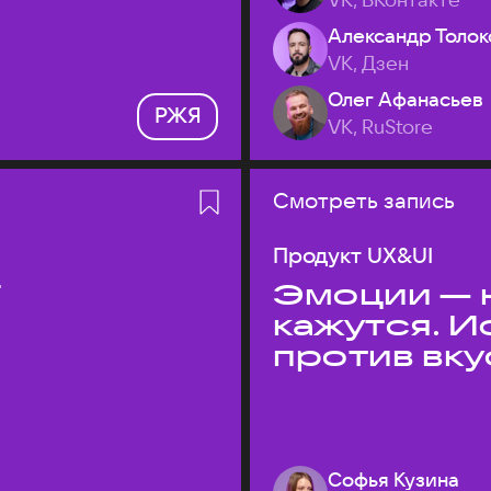
Александр Толок
VK, Дзен
Олег Афанасьев
РЖЯ
VK, RuStore
Смотреть запись
Продукт UX&UI
T
Эмоции — н
кажутся. 
против вк
Софья Кузина