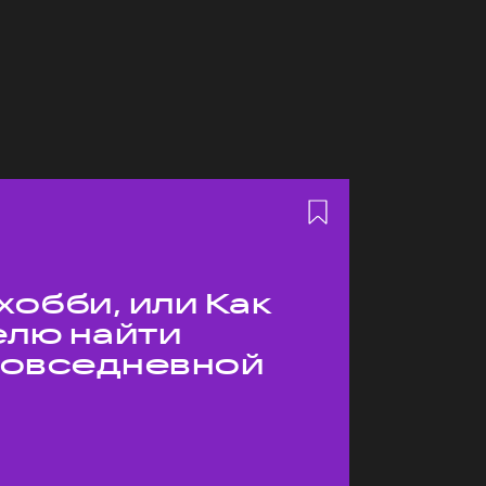
хобби, или Как
елю найти
 повседневной