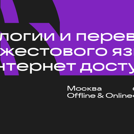
ологии и пере
 жестового я
нтернет дост
Москва
Offline & Online