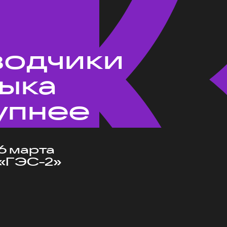
водчики
зыка
упнее
6 марта
«ГЭС-2»