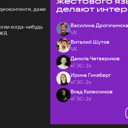
жестового яз
делают интер
деоконтенте, даже
доступнее
Василина Дрогичинск
огии когда-нибудь
VK
ЖЯ.
Виталий Шутов
VK
Данила Четвериков
«ГЭС-2»
Ирина Гинзберг
«ГЭС-2»
Влад Колесников
«ГЭС-2»