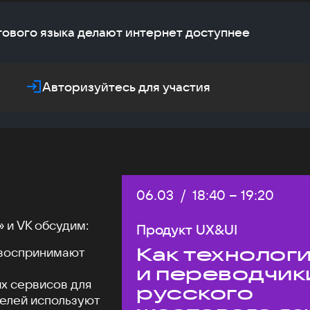
тового языка делают интернет доступнее
Авторизуйтесь для участия
Дата:
06.03
/
Начало:
18:40
–
Конец:
19:20
 и VK обсудим:
Продукт UX&UI
Как технолог
 воспринимают
и переводчик
х сервисов для
русского
телей используют