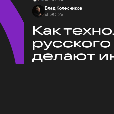
Влад Колесников
«ГЭС-2»
Как техн
русского
делают и