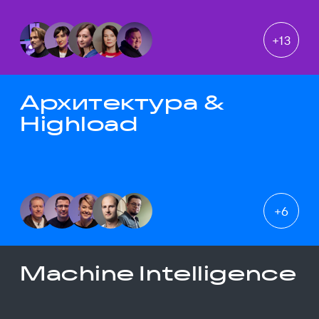
+
13
Архитектура &
Highload
+
6
Machine Intelligence