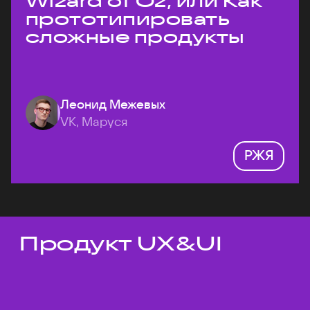
Wizard of Oz, или Как
прототипировать
сложные продукты
Леонид Межевых
VK, Маруся
РЖЯ
Продукт UX&UI
Темы докладов