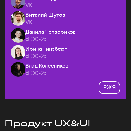
VK
Виталий Шутов
VK
Данила Четвериков
«ГЭС-2»
Ирина Гинзберг
«ГЭС-2»
Влад Колесников
«ГЭС-2»
РЖЯ
Продукт UX&UI