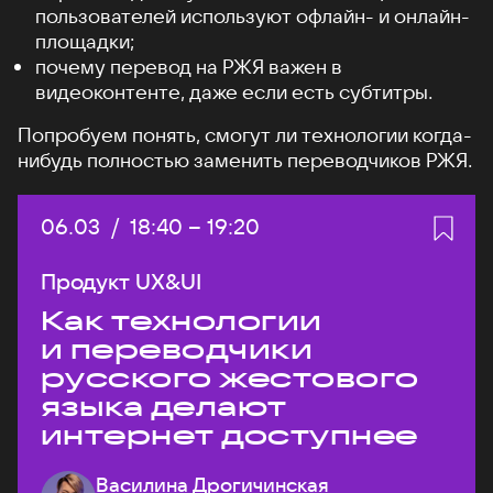
пользователей используют офлайн- и онлайн-
площадки;
почему перевод на РЖЯ важен в
видеоконтенте, даже если есть субтитры.
Попробуем понять, смогут ли технологии когда-
нибудь полностью заменить переводчиков РЖЯ.
Дата:
06.03
/
Начало:
18:40
–
Конец:
19:20
Продукт UX&UI
Как технологии
и переводчики
русского жестового
языка делают
интернет доступнее
Василина Дрогичинская