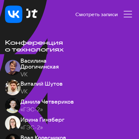
Смотреть записи
Конференция
о технологиях
Василина
Дрогичинская
VK
Виталий Шутов
VK
Данила Четвериков
«ГЭС-2»
Ирина Гинзберг
«ГЭС-2»
Влад Колесников