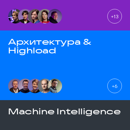
+
13
Архитектура &
Highload
+
6
Machine Intelligence