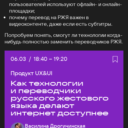
пользователей используют офлайн- и онлайн-
площадки;
почему перевод на РЖЯ важен в
видеоконтенте, даже если есть субтитры.
Попробуем понять, смогут ли технологии когда-
нибудь полностью заменить переводчиков РЖЯ.
Дата:
06.03
/
Начало:
18:40
–
Конец:
19:20
Продукт UX&UI
Как технологии
и переводчики
русского жестового
языка делают
интернет доступнее
Василина Дрогичинская