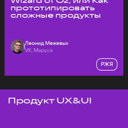
Wizard of Oz, или Как
прототипировать
сложные продукты
Леонид Межевых
VK, Маруся
РЖЯ
Продукт UX&UI
Темы докладов