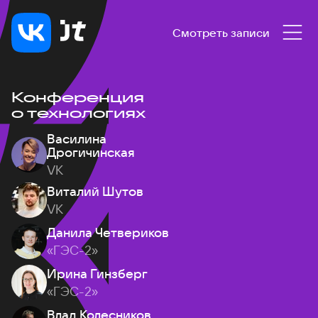
Смотреть записи
Конференция
о технологиях
Василина
Дрогичинская
VK
Виталий Шутов
VK
Данила Четвериков
«ГЭС-2»
Ирина Гинзберг
«ГЭС-2»
Влад Колесников