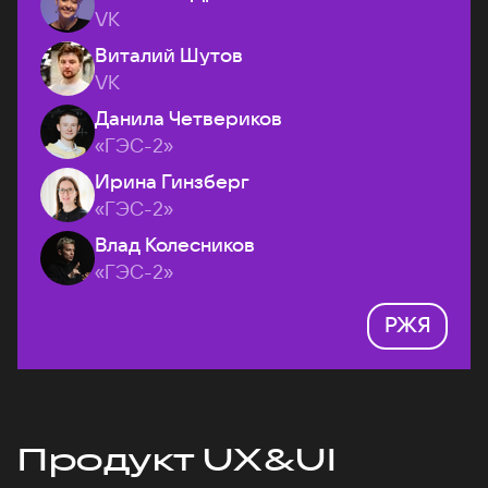
VK
Виталий Шутов
VK
Данила Четвериков
«ГЭС-2»
Ирина Гинзберг
«ГЭС-2»
Влад Колесников
«ГЭС-2»
РЖЯ
Продукт UX&UI