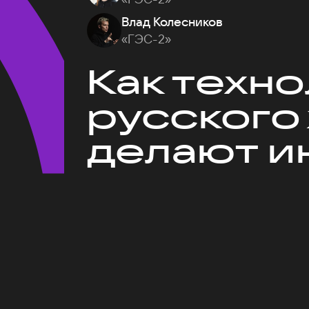
Влад Колесников
«ГЭС-2»
Как техн
русского
делают и