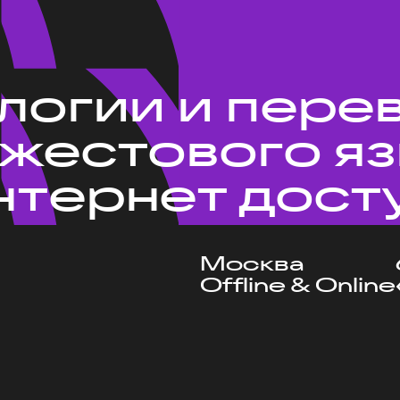
ологии и пере
 жестового я
нтернет дост
Москва
Offline & Online