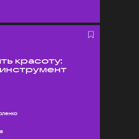
ть красоту:
 инструмент
оленко
ев