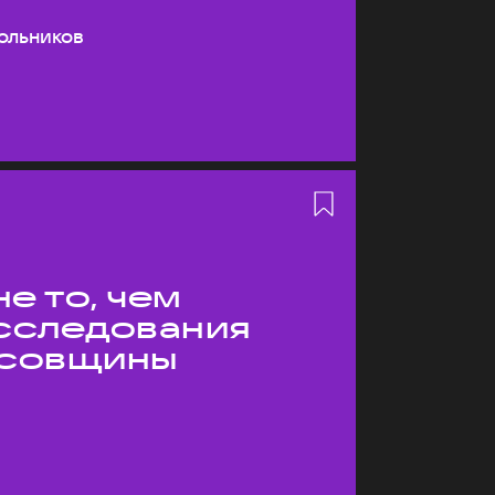
ольников
е то, чем
Исследования
усовщины