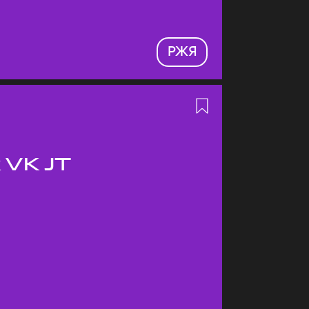
РЖЯ
 VK JT