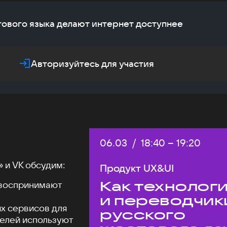
тового языка делают интернет доступнее
Авторизуйтесь для участия
Дата:
06.03
/
Начало:
18:40
–
Конец:
19:20
 и VK обсудим:
Продукт UX&UI
Как технолог
 воспринимают
и переводчик
х сервисов для
русского
телей используют