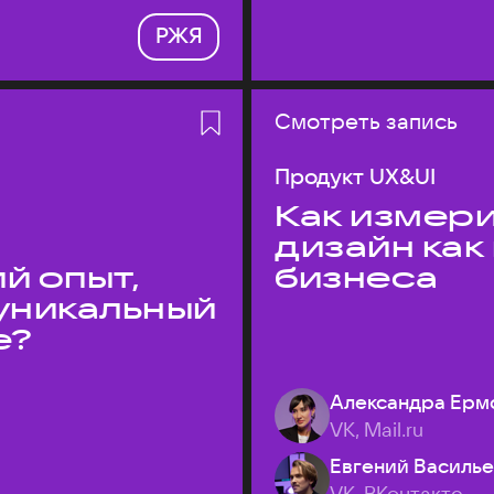
РЖЯ
Смотреть запись
Продукт UX&UI
Как измери
дизайн как
й опыт,
бизнеса
уникальный
е?
Александра Ерм
VK, Mail.ru
Евгений Василь
VK, ВКонтакте