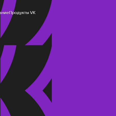
ание
Продукты VK