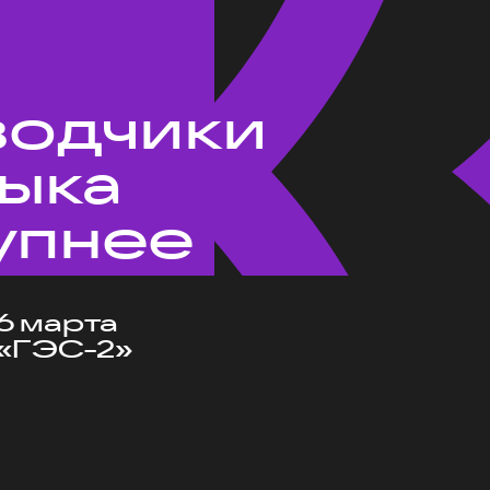
водчики
зыка
упнее
6 марта
«ГЭС-2»