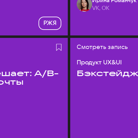
Ирина Романчук
VK, ОК
РЖЯ
Смотреть запись
Продукт UX&UI
шает: A/B-
Бэкстейдж
очты