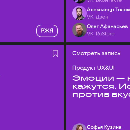
Александр Толок
VK, Дзен
Олег Афанасьев
РЖЯ
VK, RuStore
Смотреть запись
Продукт UX&UI
T
Эмоции — н
кажутся. 
против вк
Софья Кузина