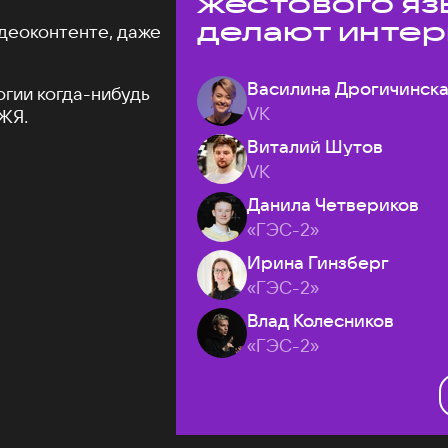
жестового яз
делают интер
деоконтенте, даже
доступнее
Василина Дрогичинск
огии когда-нибудь
VK
ЖЯ.
Виталий Шутов
VK
Данила Четвериков
«ГЭС-2»
Ирина Гинзберг
«ГЭС-2»
Влад Колесников
«ГЭС-2»