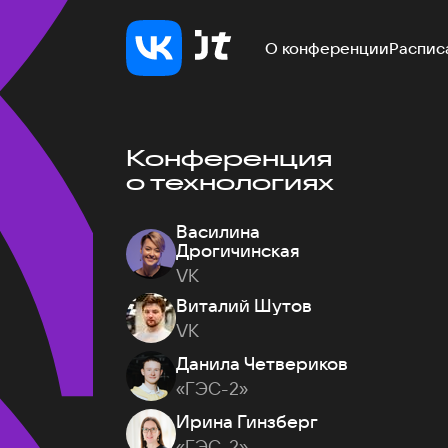
О конференции
Распис
Конференция
о технологиях
Василина
Дрогичинская
VK
Виталий Шутов
VK
Данила Четвериков
«ГЭС-2»
Ирина Гинзберг
«ГЭС-2»