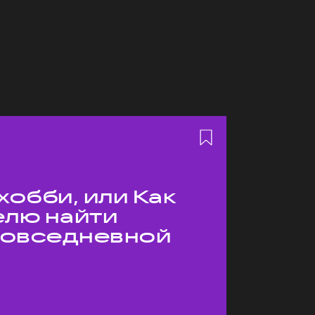
хобби, или Как
елю найти
 повседневной