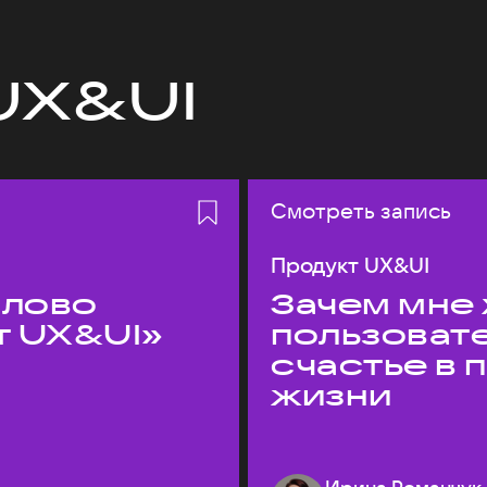
UX&UI
Смотреть запись
Продукт UX&UI
слово
Зачем мне 
т UX&UI»
пользоват
счастье в
жизни