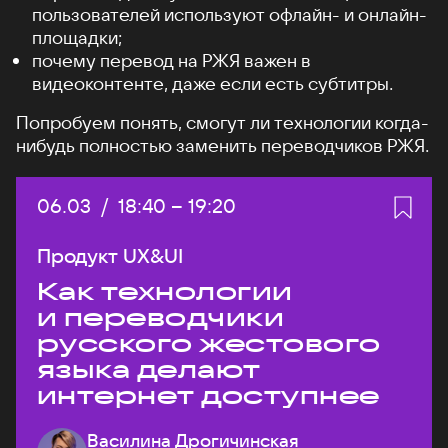
пользователей используют офлайн- и онлайн-
площадки;
почему перевод на РЖЯ важен в
видеоконтенте, даже если есть субтитры.
Попробуем понять, смогут ли технологии когда-
нибудь полностью заменить переводчиков РЖЯ.
Дата:
06.03
/
Начало:
18:40
–
Конец:
19:20
Продукт UX&UI
Как технологии
и переводчики
русского жестового
языка делают
интернет доступнее
Василина Дрогичинская