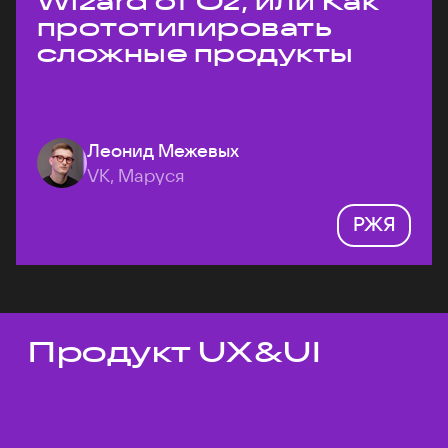
Wizard of Oz, или Как
прототипировать
сложные продукты
Леонид Межевых
VK, Маруся
РЖЯ
Продукт UX&UI
Темы докладов