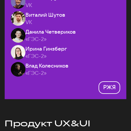
VK
Виталий Шутов
VK
Данила Четвериков
«ГЭС-2»
Ирина Гинзберг
«ГЭС-2»
Влад Колесников
«ГЭС-2»
РЖЯ
Продукт UX&UI