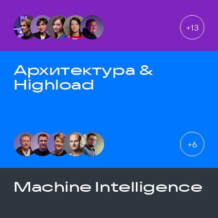
+
13
Архитектура &
Highload
+
6
Machine Intelligence