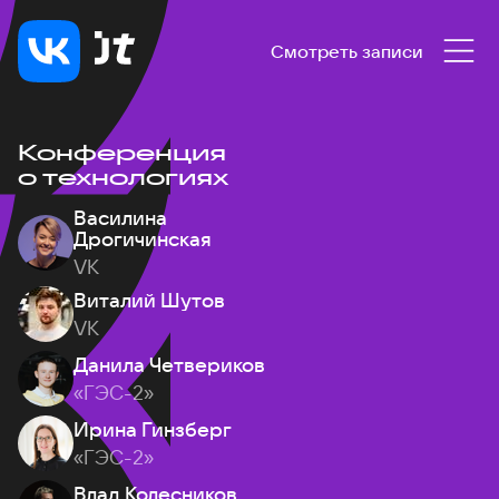
Смотреть записи
Конференция
о технологиях
Василина
Дрогичинская
VK
Виталий Шутов
VK
Данила Четвериков
«ГЭС-2»
Ирина Гинзберг
«ГЭС-2»
Влад Колесников