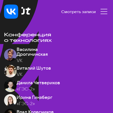
Смотреть записи
Конференция
о технологиях
Василина
Дрогичинская
VK
Виталий Шутов
VK
Данила Четвериков
«ГЭС-2»
Ирина Гинзберг
«ГЭС-2»
Влад Колесников