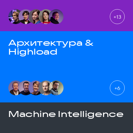
+
13
Архитектура &
Highload
+
6
Machine Intelligence