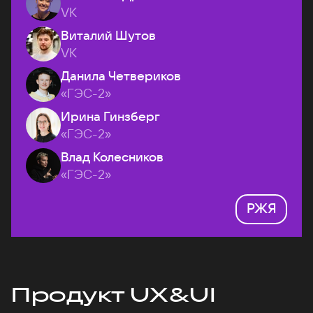
VK
Виталий Шутов
VK
Данила Четвериков
«ГЭС-2»
Ирина Гинзберг
«ГЭС-2»
Влад Колесников
«ГЭС-2»
РЖЯ
Продукт UX&UI