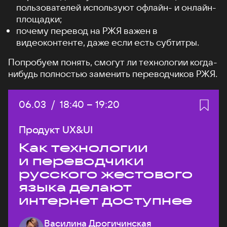
пользователей используют офлайн- и онлайн-
площадки;
почему перевод на РЖЯ важен в
видеоконтенте, даже если есть субтитры.
Попробуем понять, смогут ли технологии когда-
нибудь полностью заменить переводчиков РЖЯ.
Дата:
06.03
/
Начало:
18:40
–
Конец:
19:20
Продукт UX&UI
Как технологии
и переводчики
русского жестового
языка делают
интернет доступнее
Василина Дрогичинская