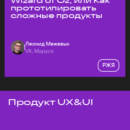
Wizard of Oz, или Как
прототипировать
сложные продукты
Леонид Межевых
VK, Маруся
РЖЯ
Продукт UX&UI
Темы докладов