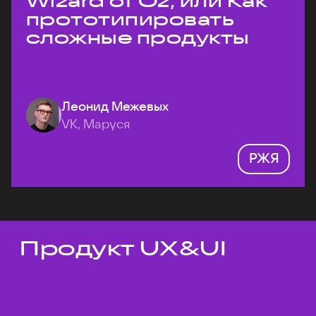
Wizard of Oz, или Как
прототипировать
сложные продукты
Леонид Межевых
VK, Маруся
РЖЯ
Продукт UX&UI
Темы докладов