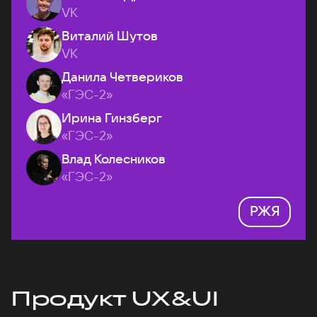
VK
Виталий Шутов
VK
Данила Четвериков
«ГЭС-2»
Ирина Гинзберг
«ГЭС-2»
Влад Колесников
«ГЭС-2»
РЖЯ
Продукт UX&UI