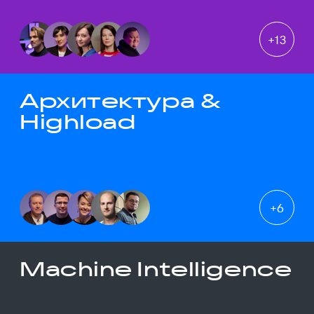
+
13
Архитектура &
Highload
+
6
Machine Intelligence