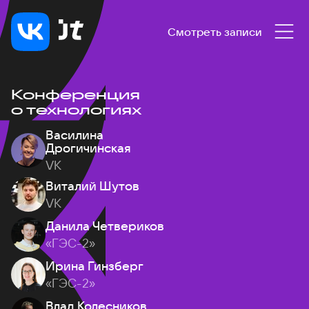
Смотреть записи
Конференция
о технологиях
Василина
Дрогичинская
VK
Виталий Шутов
VK
Данила Четвериков
«ГЭС-2»
Ирина Гинзберг
«ГЭС-2»
Влад Колесников