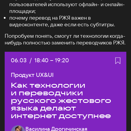
пользователей используют офлайн- и онлайн-
площадки;
почему перевод на РЖЯ важен в
видеоконтенте, даже если есть субтитры.
Попробуем понять, смогут ли технологии когда-
нибудь полностью заменить переводчиков РЖЯ.
Дата:
06.03
/
Начало:
18:40
–
Конец:
19:20
Продукт UX&UI
Как технологии
и переводчики
русского жестового
языка делают
интернет доступнее
Василина Дрогичинская