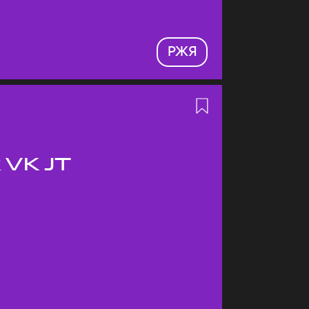
РЖЯ
 VK JT