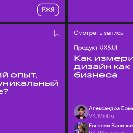
РЖЯ
Смотреть запись
Продукт UX&UI
Как измери
дизайн как
й опыт,
бизнеса
уникальный
е?
Александра Ерм
VK, Mail.ru
Евгений Василь
VK, ВКонтакте