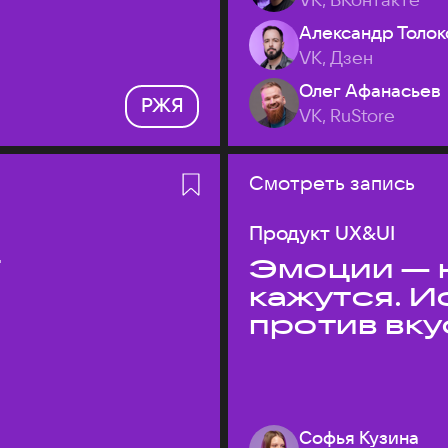
Александр Толок
VK, Дзен
Олег Афанасьев
РЖЯ
VK, RuStore
Смотреть запись
Продукт UX&UI
T
Эмоции — н
кажутся. 
против вк
Софья Кузина