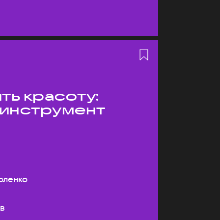
ть красоту:
 инструмент
оленко
ев