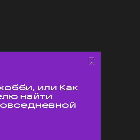
хобби, или Как
елю найти
 повседневной