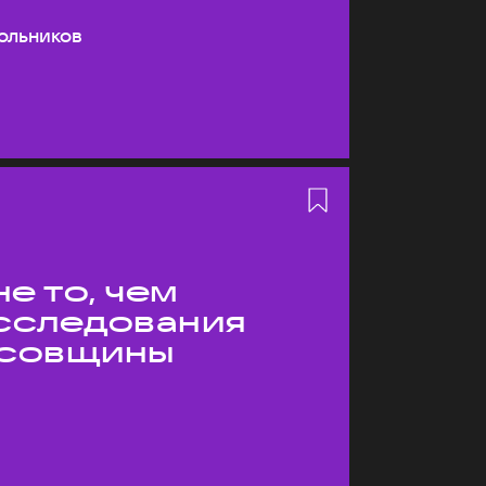
ольников
е то, чем
Исследования
усовщины