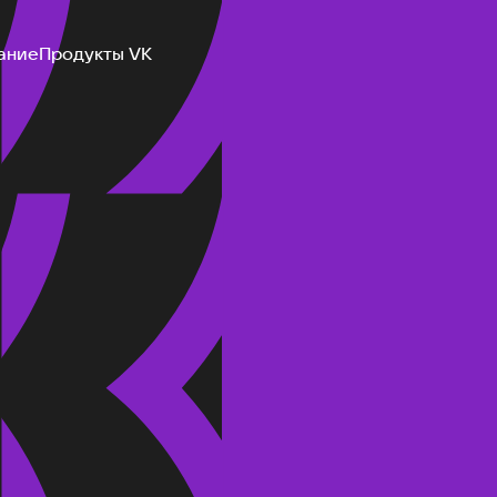
ание
Продукты VK