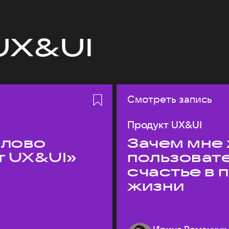
UX&UI
Смотреть запись
Продукт UX&UI
слово
Зачем мне 
т UX&UI»
пользоват
счастье в
жизни