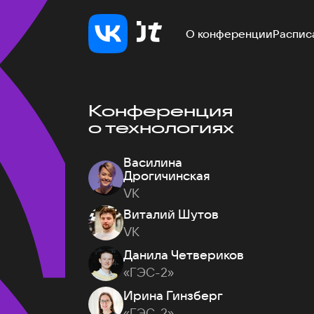
О конференции
Распис
Конференция
о технологиях
Василина
Дрогичинская
VK
Виталий Шутов
VK
Данила Четвериков
«ГЭС-2»
Ирина Гинзберг
«ГЭС-2»