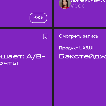
Ирина Романчук
VK, ОК
РЖЯ
Смотреть запись
Продукт UX&UI
шает: A/B-
Бэкстейдж
очты