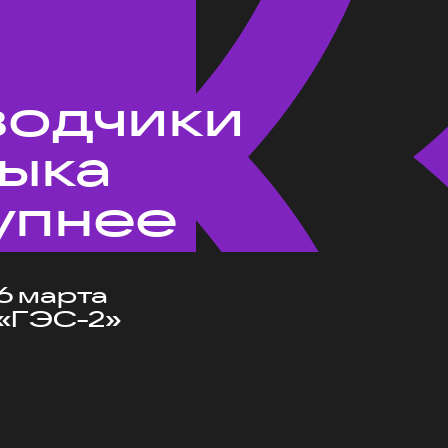
водчики
зыка
упнее
6 марта
«ГЭС-2»