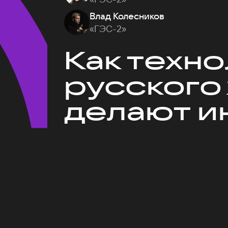
Влад Колесников
«ГЭС-2»
Как техн
русского
делают и