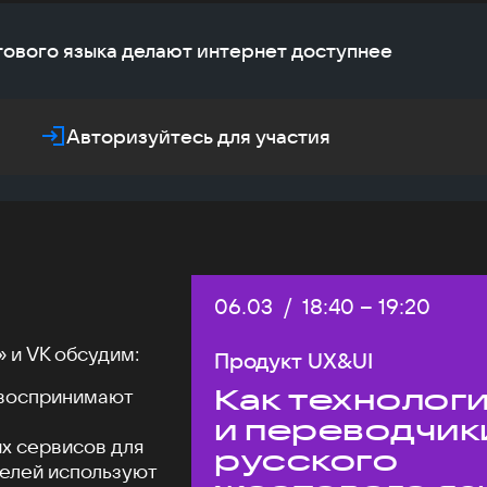
тового языка делают интернет доступнее
Авторизуйтесь для участия
Дата:
06.03
/
Начало:
18:40
–
Конец:
19:20
 и VK обсудим:
Продукт UX&UI
Как технолог
 воспринимают
и переводчик
х сервисов для
русского
телей используют