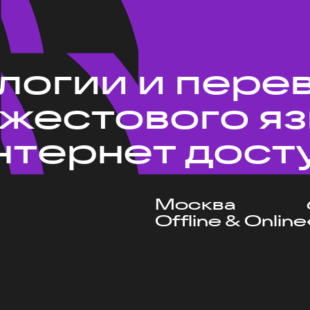
ологии и пере
 жестового я
нтернет дост
Москва
Offline & Online