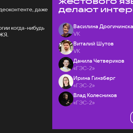
жестового яз
делают интер
деоконтенте, даже
доступнее
Василина Дрогичинск
огии когда-нибудь
VK
ЖЯ.
Виталий Шутов
VK
Данила Четвериков
«ГЭС-2»
Ирина Гинзберг
«ГЭС-2»
Влад Колесников
«ГЭС-2»