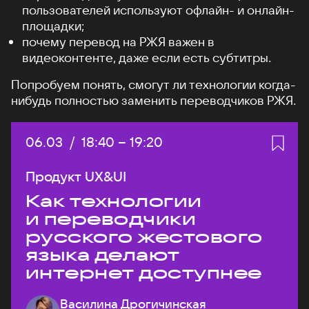
пользователей используют офлайн- и онлайн-
площадки;
почему перевод на РЖЯ важен в
видеоконтенте, даже если есть субтитры.
Попробуем понять, смогут ли технологии когда-
нибудь полностью заменить переводчиков РЖЯ.
Дата:
06.03
/
Начало:
18:40
–
Конец:
19:20
Продукт UX&UI
Как технологии
и переводчики
русского жестового
языка делают
интернет доступнее
Василина Дрогичинская