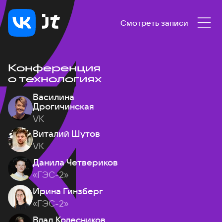
Смотреть записи
Конференция
о технологиях
Василина
Дрогичинская
VK
Виталий Шутов
VK
Данила Четвериков
«ГЭС-2»
Ирина Гинзберг
«ГЭС-2»
Влад Колесников