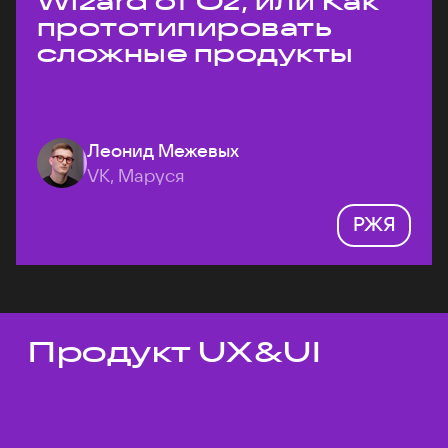
Wizard of Oz, или Как
прототипировать
сложные продукты
Леонид Межевых
VK, Маруся
РЖЯ
Продукт UX&UI
Темы докладов