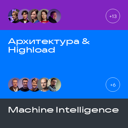
+
13
Архитектура &
Highload
+
6
Machine Intelligence