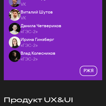
VK
Виталий Шутов
VK
Данила Четвериков
«ГЭС-2»
Ирина Гинзберг
«ГЭС-2»
Влад Колесников
«ГЭС-2»
РЖЯ
Продукт UX&UI