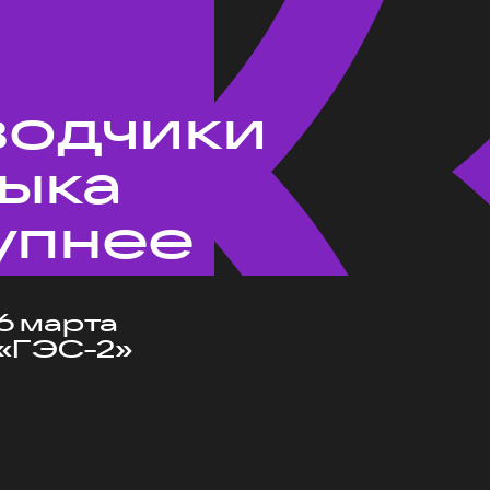
водчики
зыка
упнее
6 марта
«ГЭС-2»