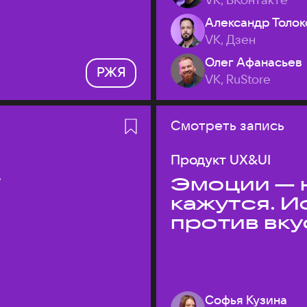
Александр Толок
VK, Дзен
Олег Афанасьев
РЖЯ
VK, RuStore
Смотреть запись
Продукт UX&UI
T
Эмоции — н
кажутся. 
против вк
Софья Кузина