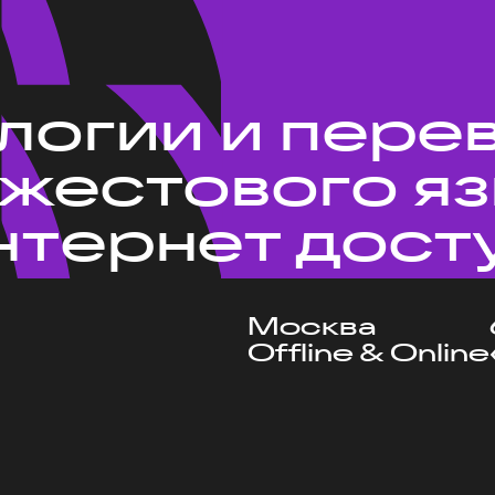
ологии и пере
 жестового я
нтернет дост
Москва
Offline & Online