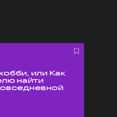
хобби, или Как
елю найти
 повседневной