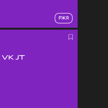
РЖЯ
 VK JT