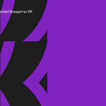
ание
Продукты VK