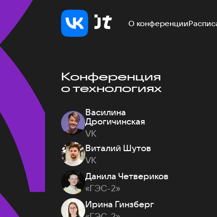
О конференции
Распис
Конференция
о технологиях
Василина
Дрогичинская
VK
Виталий Шутов
VK
Данила Четвериков
«ГЭС-2»
Ирина Гинзберг
«ГЭС-2»