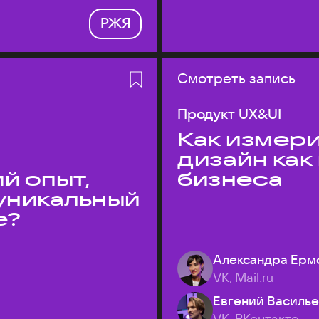
РЖЯ
Смотреть запись
Продукт UX&UI
Как измери
дизайн как
й опыт,
бизнеса
уникальный
е?
Александра Ерм
VK, Mail.ru
Евгений Василь
VK, ВКонтакте