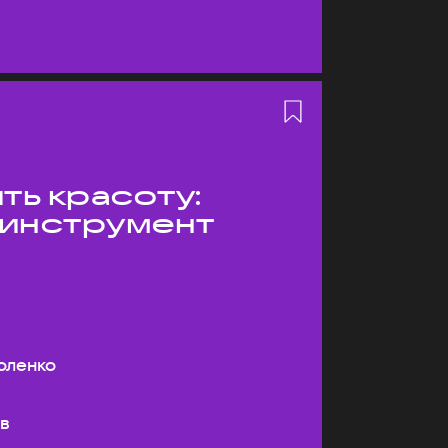
ть красоту:
 инструмент
оленко
ев