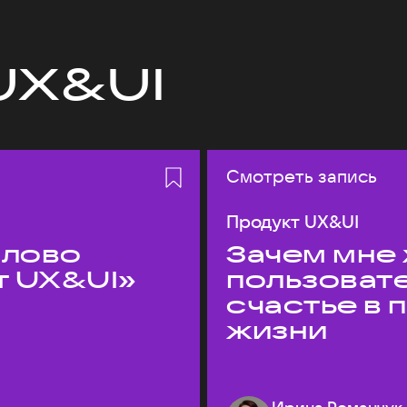
UX&UI
Смотреть запись
Продукт UX&UI
слово
Зачем мне 
т UX&UI»
пользоват
счастье в
жизни