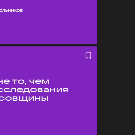
ольников
е то, чем
Исследования
усовщины