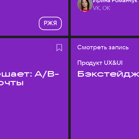
Ирина Романчук
VK, ОК
РЖЯ
Смотреть запись
Продукт UX&UI
шает: A/B-
Бэкстейдж
очты