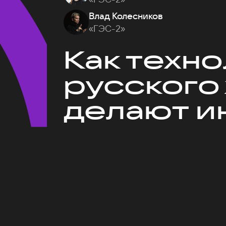
Влад Колесников
«ГЭС-2»
Как техн
русского
делают и