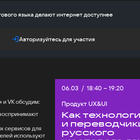
тового языка делают интернет доступнее
Авторизуйтесь для участия
Дата:
06.03
/
Начало:
18:40
–
Конец:
19:20
 и VK обсудим:
Продукт UX&UI
Как технолог
 воспринимают
и переводчик
х сервисов для
русского
телей используют