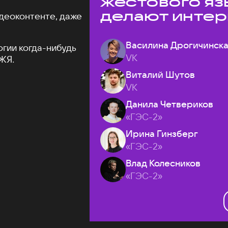
жестового яз
делают интер
деоконтенте, даже
доступнее
Василина Дрогичинск
огии когда-нибудь
VK
ЖЯ.
Виталий Шутов
VK
Данила Четвериков
«ГЭС-2»
Ирина Гинзберг
«ГЭС-2»
Влад Колесников
«ГЭС-2»