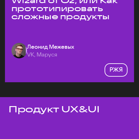
Wizard of Oz, или Как
прототипировать
сложные продукты
Леонид Межевых
VK, Маруся
РЖЯ
Продукт UX&UI
Темы докладов