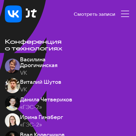
Смотреть записи
Конференция
о технологиях
Василина
Дрогичинская
VK
Виталий Шутов
VK
Данила Четвериков
«ГЭС-2»
Ирина Гинзберг
«ГЭС-2»
Влад Колесников