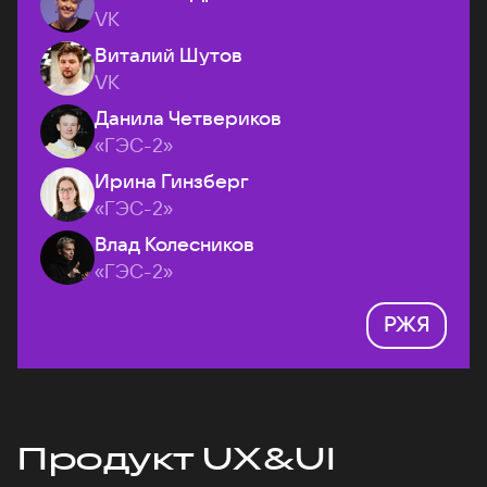
VK
Виталий Шутов
VK
Данила Четвериков
«ГЭС-2»
Ирина Гинзберг
«ГЭС-2»
Влад Колесников
«ГЭС-2»
РЖЯ
Продукт UX&UI