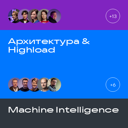
+
13
Архитектура &
Highload
+
6
Machine Intelligence