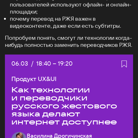
пользователей используют офлайн- и онлайн-
площадки;
почему перевод на РЖЯ важен в
видеоконтенте, даже если есть субтитры.
Попробуем понять, смогут ли технологии когда-
нибудь полностью заменить переводчиков РЖЯ.
Дата:
06.03
/
Начало:
18:40
–
Конец:
19:20
Продукт UX&UI
Как технологии
и переводчики
русского жестового
языка делают
интернет доступнее
Василина Дрогичинская