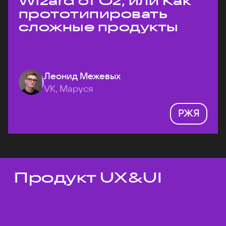
Wizard of Oz, или Как
прототипировать
сложные продукты
Леонид Межевых
VK, Маруся
РЖЯ
Продукт UX&UI
Темы докладов