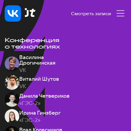
Смотреть записи
Конференция
о технологиях
Василина
Дрогичинская
VK
Виталий Шутов
VK
Данила Четвериков
«ГЭС-2»
Ирина Гинзберг
«ГЭС-2»
Влад Колесников