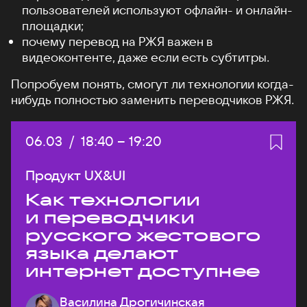
пользователей используют офлайн- и онлайн-
площадки;
почему перевод на РЖЯ важен в
видеоконтенте, даже если есть субтитры.
Попробуем понять, смогут ли технологии когда-
нибудь полностью заменить переводчиков РЖЯ.
Дата:
06.03
/
Начало:
18:40
–
Конец:
19:20
Продукт UX&UI
Как технологии
и переводчики
русского жестового
языка делают
интернет доступнее
Василина Дрогичинская