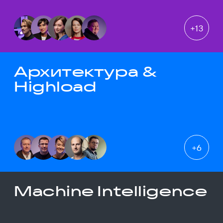
+
13
Архитектура &
Highload
+
6
Machine Intelligence