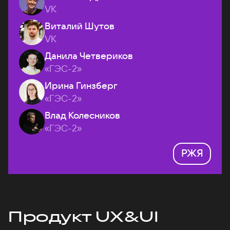
VK
Виталий Шутов
VK
Данила Четвериков
«ГЭС-2»
Ирина Гинзберг
«ГЭС-2»
Влад Колесников
«ГЭС-2»
РЖЯ
Продукт UX&UI