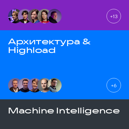
+
13
Архитектура &
Highload
+
6
Machine Intelligence