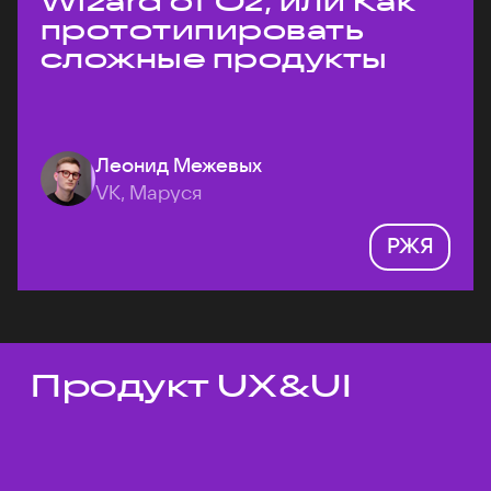
Wizard of Oz, или Как
прототипировать
сложные продукты
Леонид Межевых
VK, Маруся
РЖЯ
Продукт UX&UI
Темы докладов