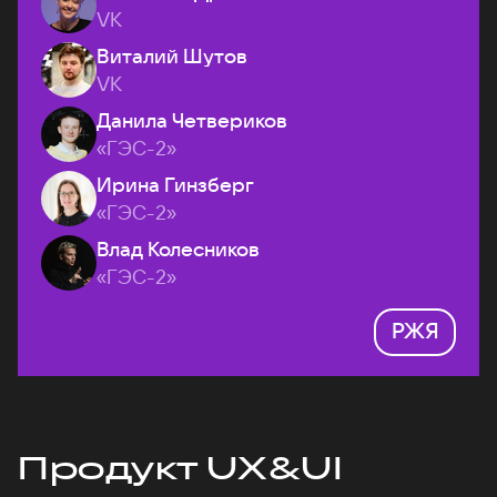
VK
Виталий Шутов
VK
Данила Четвериков
«ГЭС-2»
Ирина Гинзберг
«ГЭС-2»
Влад Колесников
«ГЭС-2»
РЖЯ
Продукт UX&UI