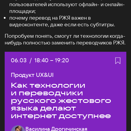
пользователей используют офлайн- и онлайн-
площадки;
почему перевод на РЖЯ важен в
видеоконтенте, даже если есть субтитры.
Попробуем понять, смогут ли технологии когда-
нибудь полностью заменить переводчиков РЖЯ.
Дата:
06.03
/
Начало:
18:40
–
Конец:
19:20
Продукт UX&UI
Как технологии
и переводчики
русского жестового
языка делают
интернет доступнее
Василина Дрогичинская