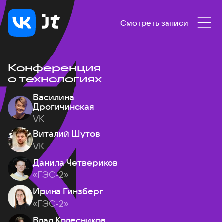
Смотреть записи
Конференция
о технологиях
Василина
Дрогичинская
VK
Виталий Шутов
VK
Данила Четвериков
«ГЭС-2»
Ирина Гинзберг
«ГЭС-2»
Влад Колесников