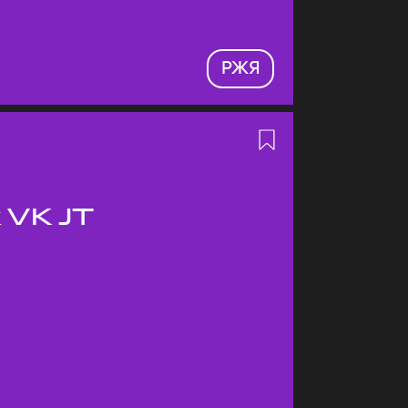
РЖЯ
 VK JT