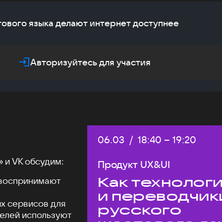
тового языка делают интернет доступнее
Авторизуйтесь для участия
Дата:
06.03
/
Начало:
18:40
–
Конец:
19:20
 и VK обсудим:
Продукт UX&UI
Как технолог
 воспринимают
и переводчик
х сервисов для
русского
телей используют