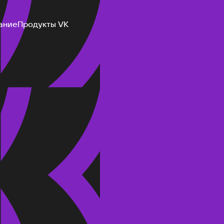
ание
Продукты VK