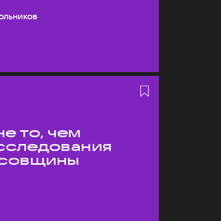
ольников
е то, чем
Исследования
усовщины