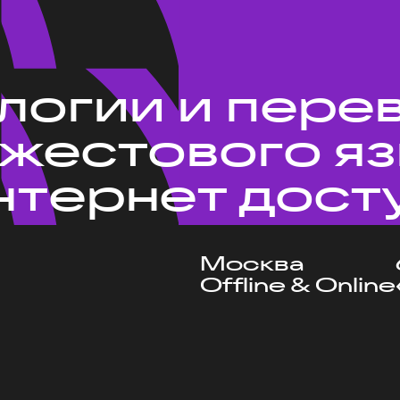
ологии и пере
 жестового я
нтернет дост
Москва
Offline & Online