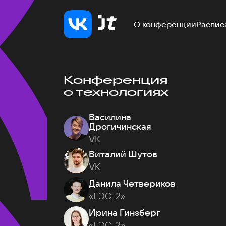
О конференции
Распис
Конференция
о технологиях
Василина
Дрогичинская
VK
Виталий Шутов
VK
Данила Четвериков
«ГЭС-2»
Ирина Гинзберг
«ГЭС-2»