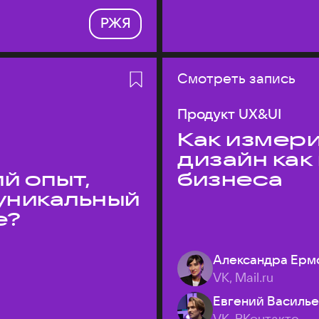
РЖЯ
Смотреть запись
Продукт UX&UI
Как измери
дизайн как
й опыт,
бизнеса
уникальный
е?
Александра Ерм
VK, Mail.ru
Евгений Василь
VK, ВКонтакте