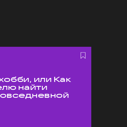
хобби, или Как
елю найти
 повседневной