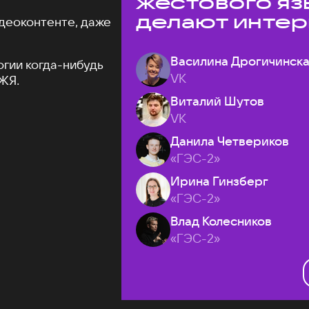
жестового яз
делают интер
деоконтенте, даже
доступнее
Василина Дрогичинск
огии когда-нибудь
VK
ЖЯ.
Виталий Шутов
VK
Данила Четвериков
«ГЭС-2»
Ирина Гинзберг
«ГЭС-2»
Влад Колесников
«ГЭС-2»