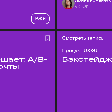
Ирина Романчук
VK, ОК
РЖЯ
Смотреть запись
Продукт UX&UI
шает: A/B-
Бэкстейдж
очты