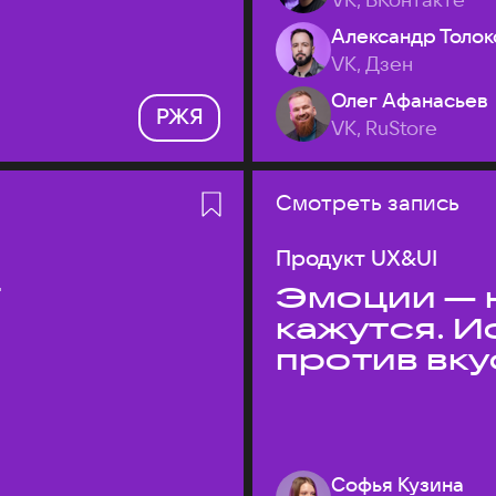
Александр Толок
VK, Дзен
Олег Афанасьев
РЖЯ
VK, RuStore
Смотреть запись
Продукт UX&UI
T
Эмоции — н
кажутся. 
против вк
Софья Кузина