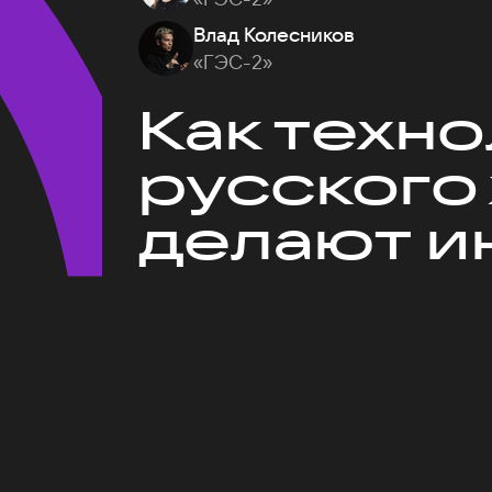
Влад Колесников
«ГЭС-2»
Как техн
русского
делают и