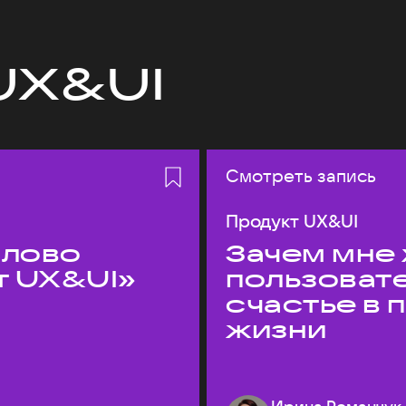
UX&UI
Смотреть запись
Продукт UX&UI
слово
Зачем мне 
т UX&UI»
пользоват
счастье в
жизни