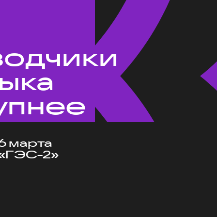
водчики
зыка
упнее
6 марта
«ГЭС-2»