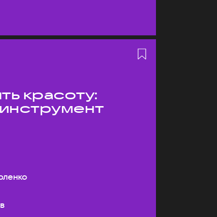
ть красоту:
 инструмент
оленко
ев