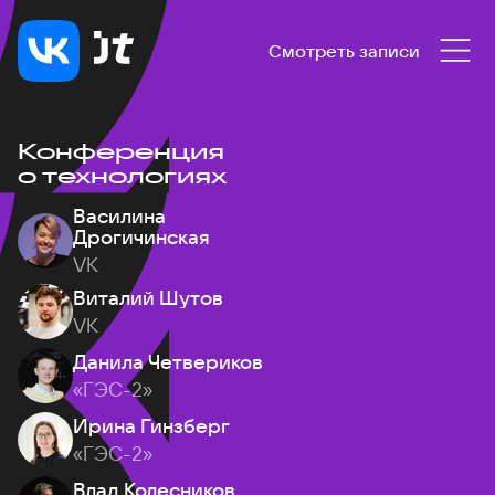
Смотреть записи
Конференция
о технологиях
Василина
Дрогичинская
VK
Виталий Шутов
VK
Данила Четвериков
«ГЭС-2»
Ирина Гинзберг
«ГЭС-2»
Влад Колесников