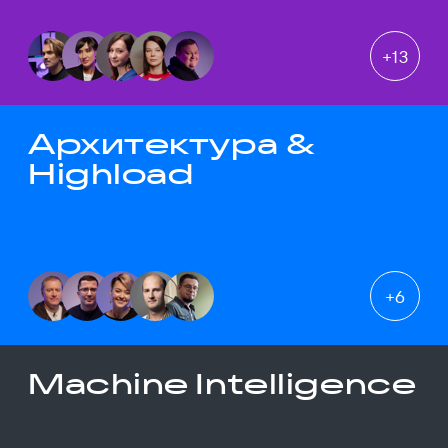
+
13
Архитектура &
Highload
+
6
Machine Intelligence