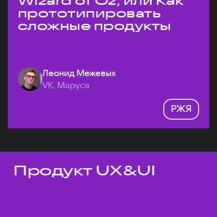
Wizard of Oz, или Как
прототипировать
сложные продукты
Леонид Межевых
VK, Маруся
РЖЯ
Продукт UX&UI
Темы докладов