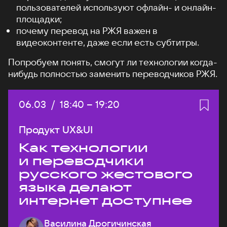
пользователей используют офлайн- и онлайн-
площадки;
почему перевод на РЖЯ важен в
видеоконтенте, даже если есть субтитры.
Попробуем понять, смогут ли технологии когда-
нибудь полностью заменить переводчиков РЖЯ.
Дата:
06.03
/
Начало:
18:40
–
Конец:
19:20
Продукт UX&UI
Как технологии
и переводчики
русского жестового
языка делают
интернет доступнее
Василина Дрогичинская