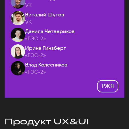
VK
Виталий Шутов
VK
Данила Четвериков
«ГЭС-2»
Ирина Гинзберг
«ГЭС-2»
Влад Колесников
«ГЭС-2»
РЖЯ
Продукт UX&UI