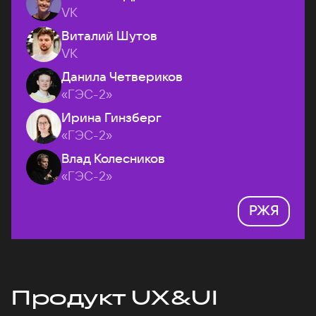
VK
Виталий Шутов
VK
Данила Четвериков
«ГЭС-2»
Ирина Гинзберг
«ГЭС-2»
Влад Колесников
«ГЭС-2»
РЖЯ
Продукт UX&UI