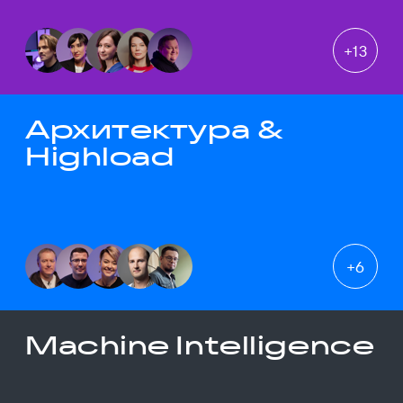
+
13
Архитектура &
Highload
+
6
Machine Intelligence