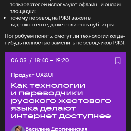
пользователей используют офлайн- и онлайн-
площадки;
почему перевод на РЖЯ важен в
видеоконтенте, даже если есть субтитры.
Попробуем понять, смогут ли технологии когда-
нибудь полностью заменить переводчиков РЖЯ.
Дата:
06.03
/
Начало:
18:40
–
Конец:
19:20
Продукт UX&UI
Как технологии
и переводчики
русского жестового
языка делают
интернет доступнее
Василина Дрогичинская