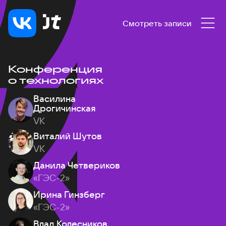
Смотреть записи
Конференция
о технологиях
Василина
Дрогичинская
VK
Виталий Шутов
VK
Данила Четвериков
«ГЭС-2»
Ирина Гинзберг
«ГЭС-2»
Влад Колесников