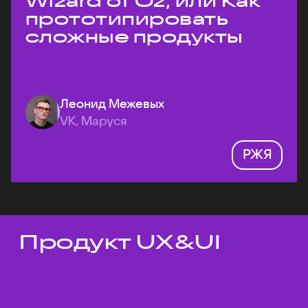
Wizard of Oz, или Как
прототипировать
сложные продукты
Леонид Межевых
VK, Маруся
РЖЯ
Продукт UX&UI
Темы докладов