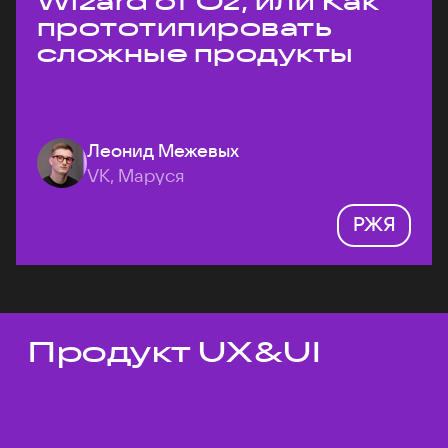
Wizard of Oz, или Как
прототипировать
сложные продукты
Леонид Межевых
VK, Маруся
РЖЯ
Продукт UX&UI
Темы докладов