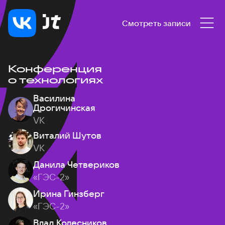
Смотреть записи
Конференция
о технологиях
Василина
Дрогичинская
VK
Виталий Шутов
VK
Данила Четвериков
«ГЭС-2»
Ирина Гинзберг
«ГЭС-2»
Влад Колесников