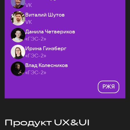
VK
Виталий Шутов
VK
Данила Четвериков
«ГЭС-2»
Ирина Гинзберг
«ГЭС-2»
Влад Колесников
«ГЭС-2»
РЖЯ
Продукт UX&UI