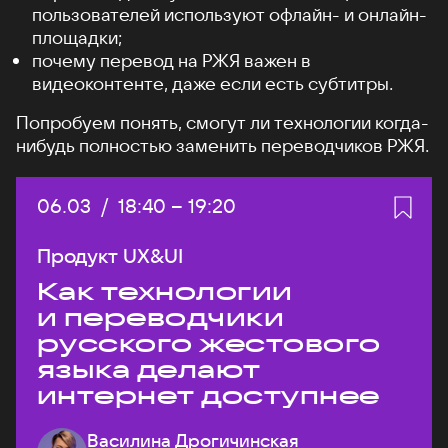
пользователей используют офлайн- и онлайн-
площадки;
почему перевод на РЖЯ важен в
видеоконтенте, даже если есть субтитры.
Попробуем понять, смогут ли технологии когда-
нибудь полностью заменить переводчиков РЖЯ.
Дата:
06.03
/
Начало:
18:40
–
Конец:
19:20
Продукт UX&UI
Как технологии
и переводчики
русского жестового
языка делают
интернет доступнее
Василина Дрогичинская