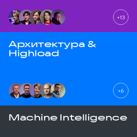
+
13
Архитектура &
Highload
+
6
Machine Intelligence