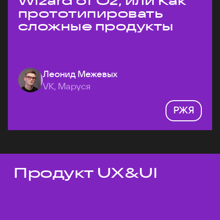
Wizard of Oz, или Как
прототипировать
сложные продукты
Леонид Межевых
VK, Маруся
РЖЯ
Продукт UX&UI
Темы докладов