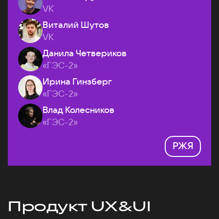
VK
Виталий Шутов
VK
Данила Четвериков
«ГЭС-2»
Ирина Гинзберг
«ГЭС-2»
Влад Колесников
«ГЭС-2»
РЖЯ
Продукт UX&UI