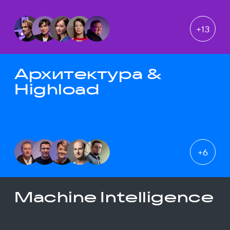
+
13
Архитектура &
Highload
+
6
Machine Intelligence