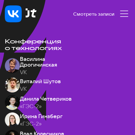
Смотреть записи
Конференция
о технологиях
Василина
Дрогичинская
VK
Виталий Шутов
VK
Данила Четвериков
«ГЭС-2»
Ирина Гинзберг
«ГЭС-2»
Влад Колесников