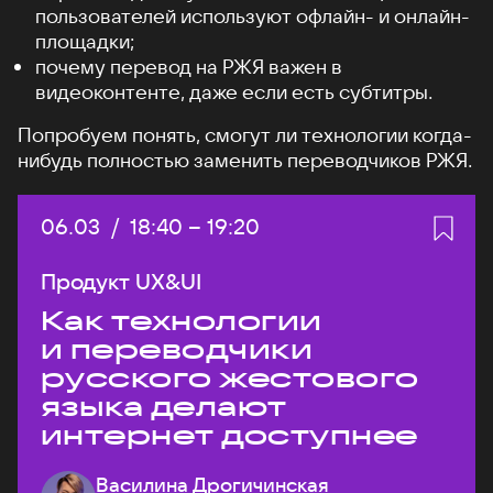
пользователей используют офлайн- и онлайн-
площадки;
почему перевод на РЖЯ важен в
видеоконтенте, даже если есть субтитры.
Попробуем понять, смогут ли технологии когда-
нибудь полностью заменить переводчиков РЖЯ.
Дата:
06.03
/
Начало:
18:40
–
Конец:
19:20
Продукт UX&UI
Как технологии
и переводчики
русского жестового
языка делают
интернет доступнее
Василина Дрогичинская