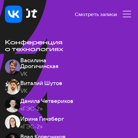
Смотреть записи
Конференция
о технологиях
Василина
Дрогичинская
VK
Виталий Шутов
VK
Данила Четвериков
«ГЭС-2»
Ирина Гинзберг
«ГЭС-2»
Влад Колесников