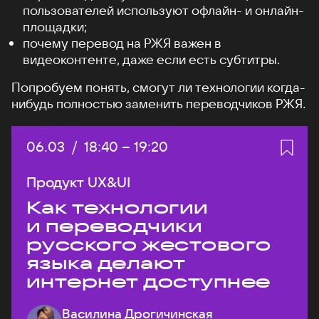
пользователей используют офлайн- и онлайн-
площадки;
почему перевод на РЖЯ важен в
видеоконтенте, даже если есть субтитры.
Попробуем понять, смогут ли технологии когда-
нибудь полностью заменить переводчиков РЖЯ.
Дата:
06.03
/
Начало:
18:40
–
Конец:
19:20
Продукт UX&UI
Как технологии
и переводчики
русского жестового
языка делают
интернет доступнее
Василина Дрогичинская