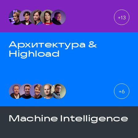
+
13
Архитектура &
Highload
+
6
Machine Intelligence