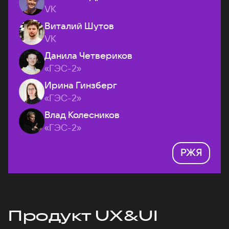
VK
Виталий Шутов
VK
Данила Четвериков
«ГЭС-2»
Ирина Гинзберг
«ГЭС-2»
Влад Колесников
«ГЭС-2»
РЖЯ
Продукт UX&UI