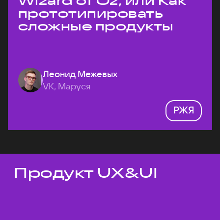
Wizard of Oz, или Как
прототипировать
сложные продукты
Леонид Межевых
VK, Маруся
РЖЯ
Продукт UX&UI
Темы докладов