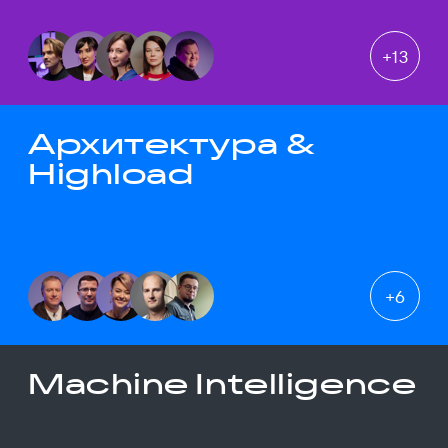
+
13
Архитектура &
Highload
+
6
Machine Intelligence