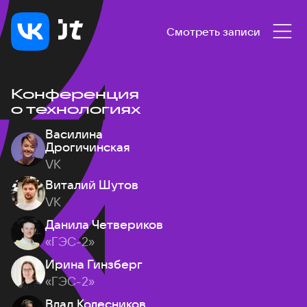
Смотреть записи
Конференция
о технологиях
Василина
Дрогичинская
VK
Виталий Шутов
VK
Данила Четвериков
«ГЭС-2»
Ирина Гинзберг
«ГЭС-2»
Влад Колесников