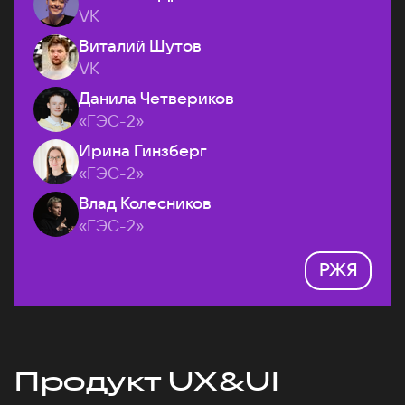
VK
Виталий Шутов
VK
Данила Четвериков
«ГЭС-2»
Ирина Гинзберг
«ГЭС-2»
Влад Колесников
«ГЭС-2»
РЖЯ
Продукт UX&UI