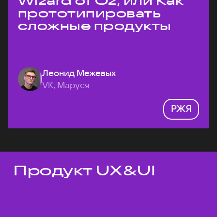
Wizard of Oz, или Как
прототипировать
сложные продукты
Леонид Межевых
VK, Маруся
РЖЯ
Продукт UX&UI
Темы докладов