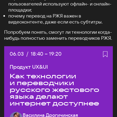
пользователей используют офлайн- и онлайн-
площадки;
почему перевод на РЖЯ важен в
видеоконтенте, даже если есть субтитры.
Попробуем понять, смогут ли технологии когда-
нибудь полностью заменить переводчиков РЖЯ.
Дата:
06.03
/
Начало:
18:40
–
Конец:
19:20
Продукт UX&UI
Как технологии
и переводчики
русского жестового
языка делают
интернет доступнее
Василина Дрогичинская