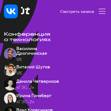
Смотреть записи
Конференция
о технологиях
Василина
Дрогичинская
VK
Виталий Шутов
VK
Данила Четвериков
«ГЭС-2»
Ирина Гинзберг
«ГЭС-2»
Влад Колесников