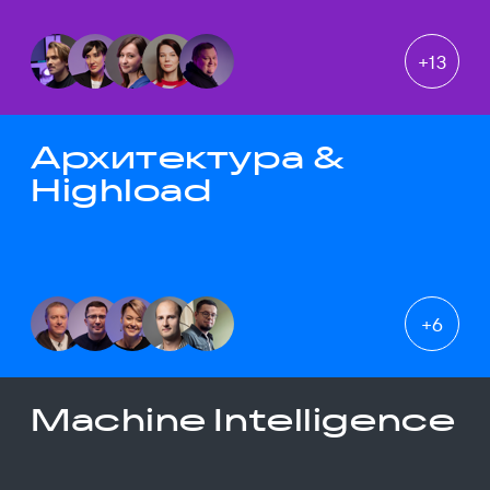
+
13
Архитектура &
Highload
+
6
Machine Intelligence