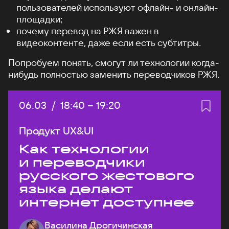
пользователей используют офлайн- и онлайн-
площадки;
почему перевод на РЖЯ важен в
видеоконтенте, даже если есть субтитры.
Попробуем понять, смогут ли технологии когда-
нибудь полностью заменить переводчиков РЖЯ.
Дата:
06.03
/
Начало:
18:40
–
Конец:
19:20
Продукт UX&UI
Как технологии
и переводчики
русского жестового
языка делают
интернет доступнее
Василина Дрогичинская