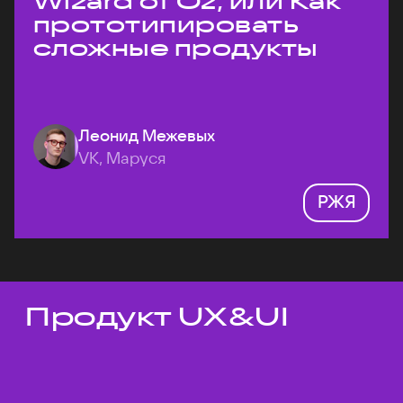
Wizard of Oz, или Как
прототипировать
сложные продукты
Леонид Межевых
VK, Маруся
РЖЯ
Продукт UX&UI
Темы докладов