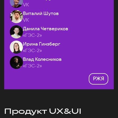
VK
Виталий Шутов
VK
Данила Четвериков
«ГЭС-2»
Ирина Гинзберг
«ГЭС-2»
Влад Колесников
«ГЭС-2»
РЖЯ
Продукт UX&UI