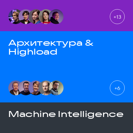
+
13
Архитектура &
Highload
+
6
Machine Intelligence