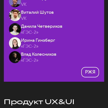
VK
Виталий Шутов
VK
Данила Четвериков
«ГЭС-2»
Ирина Гинзберг
«ГЭС-2»
Влад Колесников
«ГЭС-2»
РЖЯ
Продукт UX&UI