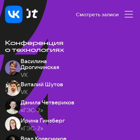
Смотреть записи
Конференция
о технологиях
Василина
Дрогичинская
VK
Виталий Шутов
VK
Данила Четвериков
«ГЭС-2»
Ирина Гинзберг
«ГЭС-2»
Влад Колесников