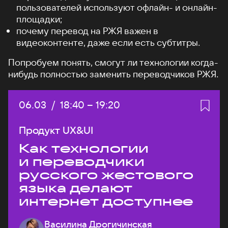
пользователей используют офлайн- и онлайн-
площадки;
почему перевод на РЖЯ важен в
видеоконтенте, даже если есть субтитры.
Попробуем понять, смогут ли технологии когда-
нибудь полностью заменить переводчиков РЖЯ.
Дата:
06.03
/
Начало:
18:40
–
Конец:
19:20
Продукт UX&UI
Как технологии
и переводчики
русского жестового
языка делают
интернет доступнее
Василина Дрогичинская