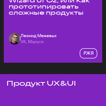
Wizard of Oz, или Как
прототипировать
сложные продукты
Леонид Межевых
VK, Маруся
РЖЯ
Продукт UX&UI
Темы докладов